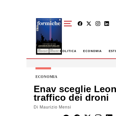
Skip to main content
POLITICA
ECONOMIA
EST
ECONOMIA
Enav sceglie Leona
traffico dei droni
Di
Maurizio Mensi