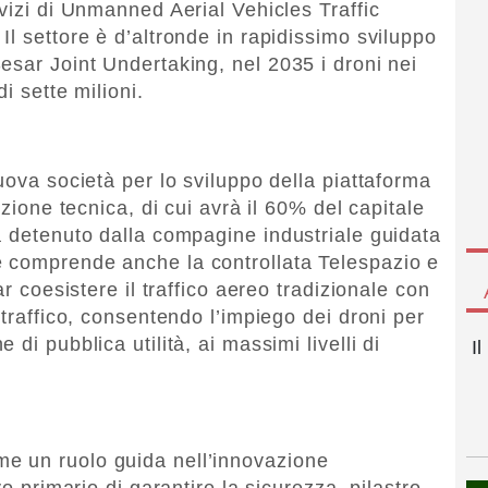
vizi di Unmanned Aerial Vehicles Traffic
l settore è d’altronde in rapidissimo sviluppo
esar Joint Undertaking, nel 2035 i droni nei
i sette milioni.
uova società per lo sviluppo della piattaforma
nzione tecnica, di cui avrà il 60% del capitale
à detenuto dalla compagine industriale guidata
 comprende anche la controllata Telespazio e
ar coesistere il traffico aereo tradizionale con
 traffico, consentendo l’impiego dei droni per
di pubblica utilità, ai massimi livelli di
I
e un ruolo guida nell’innovazione
vo primario di garantire la sicurezza, pilastro