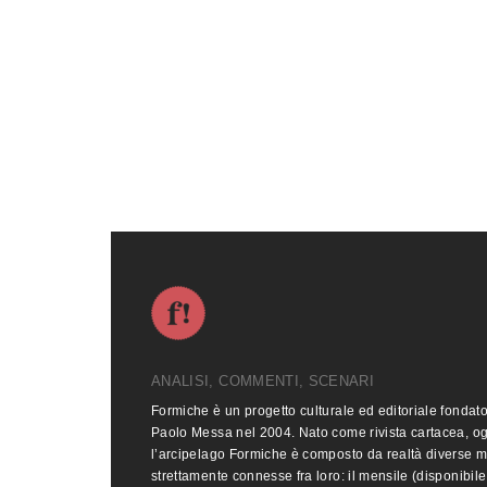
ANALISI, COMMENTI, SCENARI
Formiche è un progetto culturale ed editoriale fondat
Paolo Messa nel 2004. Nato come rivista cartacea, o
l’arcipelago Formiche è composto da realtà diverse 
strettamente connesse fra loro: il mensile (disponibile