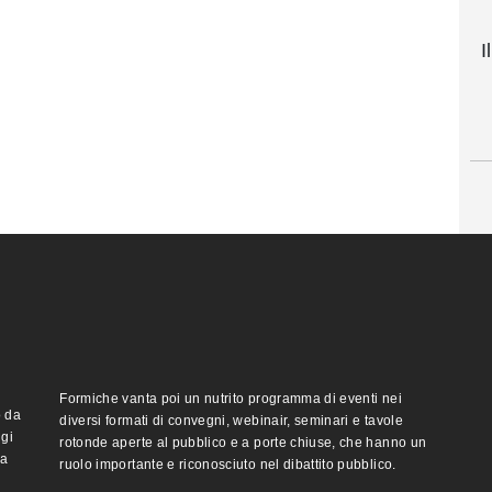
I
Formiche vanta poi un nutrito programma di eventi nei
o da
diversi formati di convegni, webinair, seminari e tavole
ggi
rotonde aperte al pubblico e a porte chiuse, che hanno un
ma
ruolo importante e riconosciuto nel dibattito pubblico.