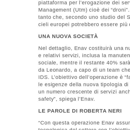
piattaforma per l’erogazione dei ser
Management (Utm) cioè dei “droni”. I
tanto che, secondo uno studio del S
cieli europei potrebbero essere più d
UNA NUOVA SOCIETÀ
Nel dettaglio, Enav costituirà una n
e relativi servizi, inclusa la manute
sociale, mentre il restante 40% sar
da Leonardo, a capo di un team che
IDS. L’obiettivo dell’operazione è “f
le esigenze della nuova tipologia di
un numero crescente di servizi anche 
safety”, spiega l’Enav.
LE PAROLE DI ROBERTA NERI
“Con questa operazione Enav assum
tecnologica del settore con l’obietti