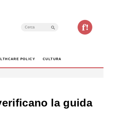
Search Button
Search
for:
LTHCARE POLICY
CULTURA
erificano la guida