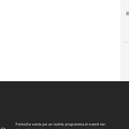
I
Formiche vanta poi un nutrito programma di eventi nei
o da