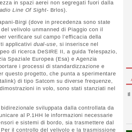
urezza in spazi aerei non segregati fuori dalla
dio Line Of Sight-
Brlos).
apani-Birgi (dove in precedenza sono state
del velivolo unmanned di Piaggio con il
er verificare sul campo l’efficacia della
ti applicativi
dual-use
, si inserisce nel
opeo di ricerca DeSIRE II, a guida Telespazio,
ia Spaziale Europea (Esa) e Agenzia
ortare i processi di standardizzazione e
Per questo progetto, che punta a sperimentare
talink) di tipo Satcom su diverse frequenze,
imostrazioni in volo, sono stati stanziati nel
I
bidirezionale sviluppata dalla controllata da
unicare al P.1HH le informazioni necessarie
ensori e sistemi di bordo, sia trasmettere dal
. Per il controllo del velivolo e la trasmissione