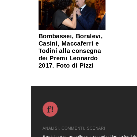
Bombassei, Boralevi,
Casini, Maccaferri e
Todini alla consegna
dei Premi Leonardo
2017. Foto di Pizzi
ANALISI, COMMENTI, SCENARI
Formiche è un progetto culturale ed editoriale fondat