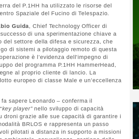
terra del P.1HH ha utilizzato le risorse del
Centro Spaziale del Fucino di Telespazio.
abio Guida
, Chief Technology Officer di
l successo di una sperimentazione chiave a
o del settore della difesa e sicurezza, che
ego di sistemi a pilotaggio remoto di questa
 operazione è l’evidenza dell’impegno di
viluppo del programma P.1HH HammerHead,
gne al proprio cliente di lancio. La
dotto europeo di classe Male e un’eccellenza
– fa sapere Leonardo – conferma il
“
key player”
nello sviluppo di capacità
u droni grazie alle sue capacità di garantire i
modalità BRLOS e rappresenta un passo
voli pilotati a distanza in supporto a missioni