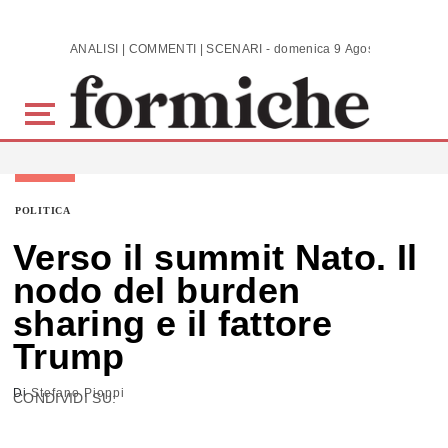
Skip to main content
ANALISI | COMMENTI | SCENARI - domenica 9 Agosto 2026
POLITICA
Verso il summit Nato. Il
nodo del burden
sharing e il fattore
Trump
Di
Stefano Pioppi
CONDIVIDI SU: