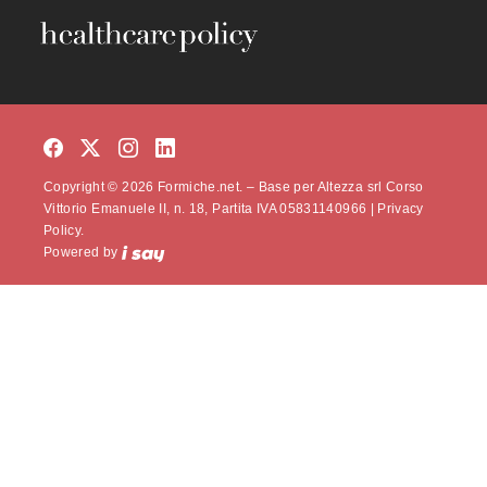
Copyright © 2026 Formiche.net. – Base per Altezza srl Corso
Vittorio Emanuele II, n. 18, Partita IVA 05831140966 |
Privacy
Policy.
Powered by