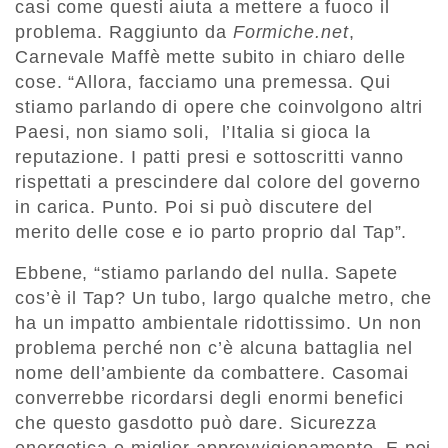
casi come questi aiuta a mettere a fuoco il
problema. Raggiunto da
Formiche.net
,
Carnevale Maffè mette subito in chiaro delle
cose. “Allora, facciamo una premessa. Qui
stiamo parlando di opere che coinvolgono altri
Paesi, non siamo soli, l’Italia si gioca la
reputazione. I patti presi e sottoscritti vanno
rispettati a prescindere dal colore del governo
in carica. Punto. Poi si può discutere del
merito delle cose e io parto proprio dal Tap”.
Ebbene, “stiamo parlando del nulla. Sapete
cos’è il Tap? Un tubo, largo qualche metro, che
ha un impatto ambientale ridottissimo. Un non
problema perché non c’è alcuna battaglia nel
nome dell’ambiente da combattere. Casomai
converrebbe ricordarsi degli enormi benefici
che questo gasdotto può dare. Sicurezza
energetica e miglior approvvigionamento. E poi