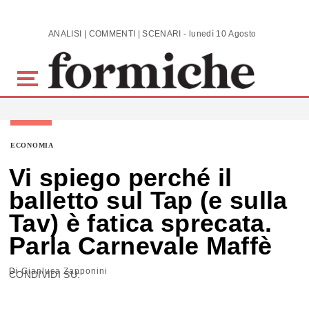
Skip to main content
ANALISI | COMMENTI | SCENARI - lunedì 10 Agosto 2026
ECONOMIA
Vi spiego perché il
balletto sul Tap (e sulla
Tav) è fatica sprecata.
Parla Carnevale Maffè
Di
Gianluca Zapponini
CONDIVIDI SU: