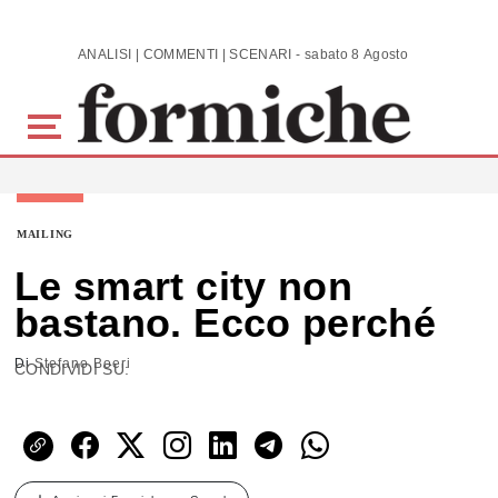
Skip to main content
ANALISI | COMMENTI | SCENARI - sabato 8 Agosto 2026
MAILING
Le smart city non
bastano. Ecco perché
Di
Stefano Boeri
CONDIVIDI SU: