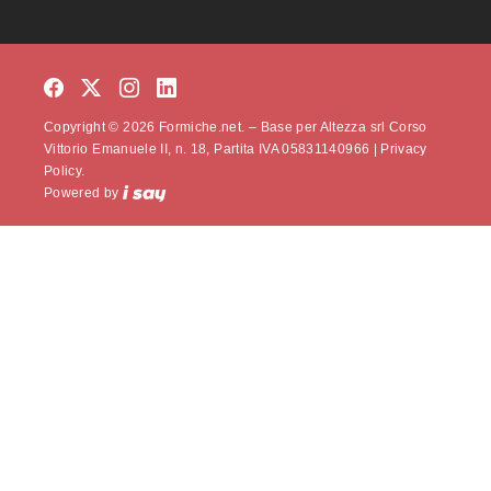
Copyright © 2026 Formiche.net. – Base per Altezza srl Corso
Vittorio Emanuele II, n. 18, Partita IVA 05831140966 |
Privacy
Policy.
Powered by