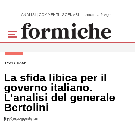
Skip to main content
ANALISI | COMMENTI | SCENARI - domenica 9 Agosto 2026
JAMES BOND
La sfida libica per il
governo italiano.
L’analisi del generale
Bertolini
Di
Marco Bertolini
CONDIVIDI SU: