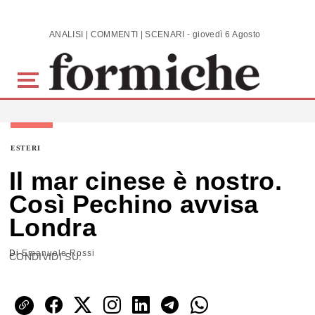
Skip to main content
ANALISI | COMMENTI | SCENARI - giovedì 6 Agosto 2026
ESTERI
Il mar cinese è nostro.
Così Pechino avvisa
Londra
Di
Emanuele Rossi
CONDIVIDI SU: