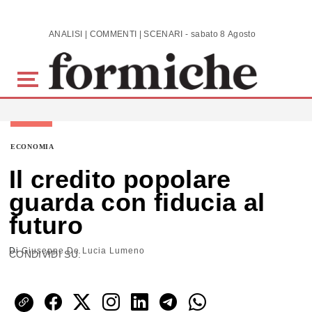
Skip to main content
ANALISI | COMMENTI | SCENARI - sabato 8 Agosto 2026
ECONOMIA
Il credito popolare
guarda con fiducia al
futuro
Di
Giuseppe De Lucia Lumeno
CONDIVIDI SU: