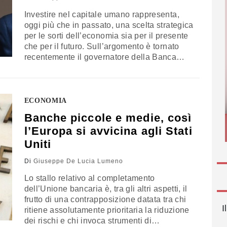
Investire nel capitale umano rappresenta,
oggi più che in passato, una scelta strategica
per le sorti dell’economia sia per il presente
che per il futuro. Sull’argomento è tornato
recentemente il governatore della Banca
d’Italia, Ignazio Visco. "Come conservare ciò
che di buono viene dai cambiamenti
tecnologici, della globalizzazione e della
finanza, mitigandone però gli effetti negativi"
ECONOMIA
è il tema che…
Banche piccole e medie, così
l’Europa si avvicina agli Stati
Uniti
Di
Giuseppe De Lucia Lumeno
Lo stallo relativo al completamento
dell’Unione bancaria è, tra gli altri aspetti, il
frutto di una contrapposizione datata tra chi
I
ritiene assolutamente prioritaria la riduzione
dei rischi e chi invoca strumenti di