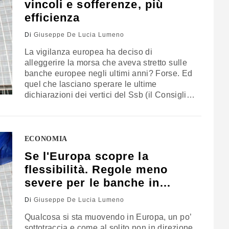
vincoli e sofferenze, più
efficienza
Di
Giuseppe De Lucia Lumeno
La vigilanza europea ha deciso di
alleggerire la morsa che aveva stretto sulle
banche europee negli ultimi anni? Forse. Ed
quel che lasciano sperare le ultime
dichiarazioni dei vertici del Ssb (il Consiglio
di vigilanza del meccanismo di vigilanza).
L’aggiustamento dei modelli interni "è
l’ultimo passo delle riforme regolamentari e
non sono previsti ulteriori aumenti nei
ECONOMIA
requisiti di capitali". Sono…
Se l'Europa scopre la
flessibilità. Regole meno
severe per le banche in
vista?
Di
Giuseppe De Lucia Lumeno
Qualcosa si sta muovendo in Europa, un po’
sottotraccia e come al solito non in direzione