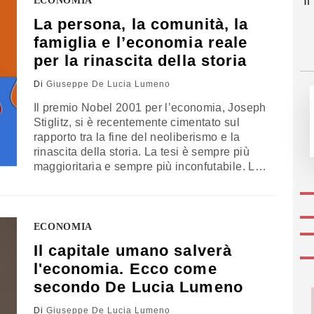
I
ECONOMIA
“bradisismico” e, ormai cronico,…
La persona, la comunità, la
famiglia e l’economia reale
per la rinascita della storia
Di
Giuseppe De Lucia Lumeno
Il premio Nobel 2001 per l’economia, Joseph
Stiglitz, si è recentemente cimentato sul
rapporto tra la fine del neoliberismo e la
rinascita della storia. La tesi è sempre più
maggioritaria e sempre più inconfutabile. La
fede neoliberista, dominus assoluto degli
ultimi quarant’anni, secondo la quale un
mercato onnipresente, senza né limiti né
confini, avrebbe assicurato a livello globale
ECONOMIA
crescita, prosperità,…
Il capitale umano salverà
l'economia. Ecco come
secondo De Lucia Lumeno
Di
Giuseppe De Lucia Lumeno