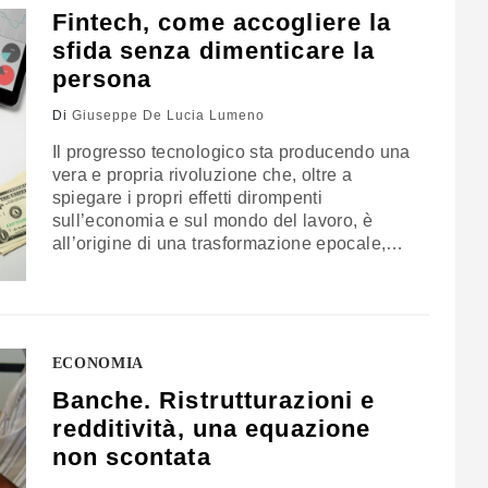
Fintech, come accogliere la
lo svolgeranno le piccole e medie imprese
che, anche…
sfida senza dimenticare la
persona
Di
Giuseppe De Lucia Lumeno
Il progresso tecnologico sta producendo una
vera e propria rivoluzione che, oltre a
spiegare i propri effetti dirompenti
sull’economia e sul mondo del lavoro, è
all’origine di una trasformazione epocale,
sociale e antropologica. Accade in ogni
settore, anche nel sistema bancario e
finanziario nel quale è aperta una sfida che
richiede una profonda innovazione
soprattutto per quanto riguarda la capacità…
ECONOMIA
Banche. Ristrutturazioni e
redditività, una equazione
non scontata