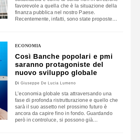
favorevole a quella che è la situazione della
finanza pubblica nel nostro Paese.
Recentemente, infatti, sono state proposte
modifiche sia del Patto di Stabilità che del
Meccanismo europeo di stabilità (Esm) al
fine di rendere le normative più chiare ed
evitare possibili interpretazioni o…
ECONOMIA
Così Banche popolari e pmi
saranno protagoniste del
nuovo sviluppo globale
Di
Giuseppe De Lucia Lumeno
L’economia globale sta attraversando una
fase di profonda ristrutturazione e quello che
sarà il suo assetto nel prossimo futuro è
ancora da capire fino in fondo. Guardando
però in controluce, si possono già
intravedere alcune caratteristiche che
iniziano a essere sempre più nitide. Un ruolo
centrale, come è opinione ormai consolidata,