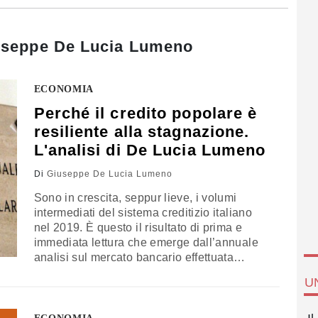
useppe De Lucia Lumeno
ECONOMIA
Perché il credito popolare è
resiliente alla stagnazione.
L'analisi di De Lucia Lumeno
Di
Giuseppe De Lucia Lumeno
Sono in crescita, seppur lieve, i volumi
intermediati del sistema creditizio italiano
nel 2019. È questo il risultato di prima e
immediata lettura che emerge dall’annuale
analisi sul mercato bancario effettuata
dall’Associazione fra le Banche popolari.
U
Per comprendere fino in fondo il valore di
questo risultato è, però, necessario leggerlo
nel più generale contesto del rallentamento