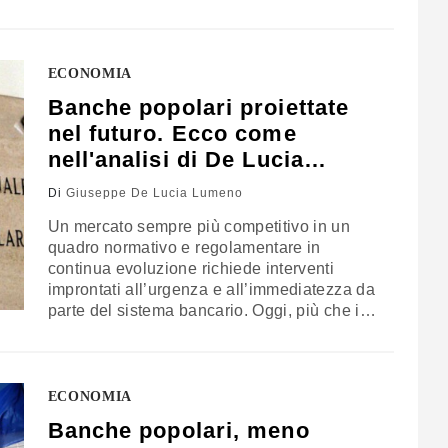
condivisione degli stessi attraverso la
definizione, almeno nell’area euro, di una
comune rete di sicurezza. Sull’argomento
era intervenuto il governatore della Banca
ECONOMIA
d’Italia, Ignazio Visco, recensendo il libro…
Banche popolari proiettate
nel futuro. Ecco come
nell'analisi di De Lucia
Lumeno
Di
Giuseppe De Lucia Lumeno
Un mercato sempre più competitivo in un
quadro normativo e regolamentare in
continua evoluzione richiede interventi
improntati all’urgenza e all’immediatezza da
parte del sistema bancario. Oggi, più che in
passato, l’obiettivo del miglioramento
sostanziale e costante dei ratios patrimoniali
e la solidità strutturale dei conti è, per ogni
istituto di credito, l’indispensabile condizione
ECONOMIA
per la una sana operatività. Le diverse…
Banche popolari, meno