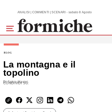
Skip to main content
ANALISI | COMMENTI | SCENARI - sabato 8 Agosto 2026
BLOG
La montagna e il
topolino
Di
Fabio Masini
CONDIVIDI SU: