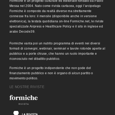
Formiche è un progetto culturale ed editoriale fondato da Paolo
Messa nel 2004. Nato come rivista cartacea, oggi l’arcipelago
Formiche è composto da realtà diverse ma strettamente
connesse fra loro: il mensile (disponibile anche in versione
elettronica), la testata quotidiana on-line Formiche.net, le riviste
specializzate Airpress e Healthcare Policy e il sito in inglese ed
arabo Decode39.
Formiche vanta poi un nutrito programma di eventi nei diversi
formati di convegni, webinair, seminari e tavole rotonde aperte al
pubblico e a porte chiuse, che hanno un ruolo importante e
riconosciuto nel dibattito pubblico.
Formiche è un progetto indipendente che non gode del
finanziamento pubblico e non è organo di alcun partito o
movimento politico.
LE NOSTRE RIVISTE