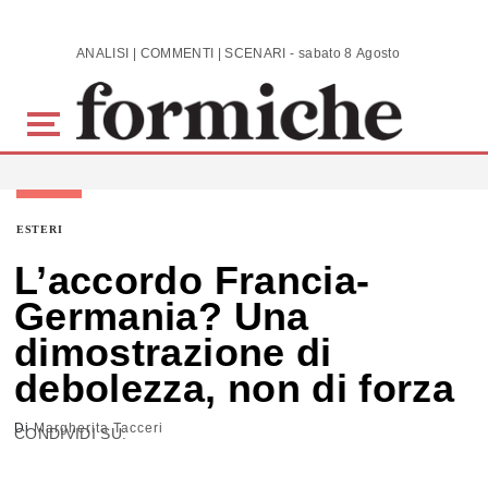
Skip to main content
ANALISI | COMMENTI | SCENARI - sabato 8 Agosto 2026
ESTERI
L’accordo Francia-
Germania? Una
dimostrazione di
debolezza, non di forza
Di
Margherita Tacceri
CONDIVIDI SU: