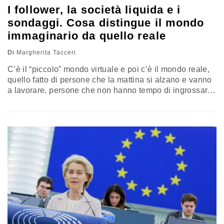
I follower, la società liquida e i
sondaggi. Cosa distingue il mondo
immaginario da quello reale
Di
Margherita Tacceri
C’è il “piccolo” mondo virtuale e poi c’è il mondo reale,
quello fatto di persone che la mattina si alzano e vanno
a lavorare, persone che non hanno tempo di ingrossare
le fila dei followers, ma sono loro che rappresentano la
realtà, la normalità e il futuro, perché nel web oggi puoi
essere un protagonista del mondo immaginario e
domani puoi essere rapidamente dimenticato.
L’opinione di Margherita Tacceri