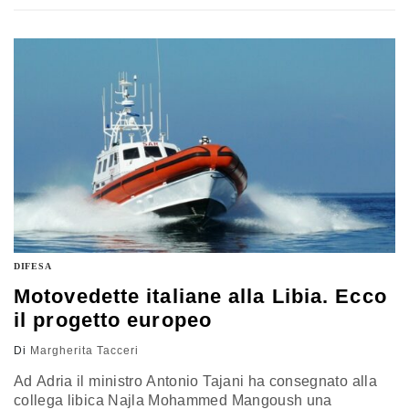
resto le negoziazioni continuano e la speranza è quella
di approvare il pacchetto completo entro la fine dei
lavori di questa legislatura europea
DIFESA
Motovedette italiane alla Libia. Ecco
il progetto europeo
Di
Margherita Tacceri
Ad Adria il ministro Antonio Tajani ha consegnato alla
collega libica Najla Mohammed Mangoush una