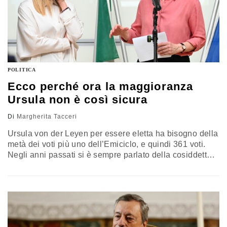
POLITICA
Ecco perché ora la maggioranza
Ursula non è così sicura
Di
Margherita Tacceri
Ursula von der Leyen per essere eletta ha bisogno della
metà dei voti più uno dell’Emiciclo, e quindi 361 voti.
Negli anni passati si è sempre parlato della cosiddetta
“maggioranza Ursula” composta da Ppe, S&D, Renew e
Verdi, ma in questa tornata… Il commento di Margherita
Tacceri