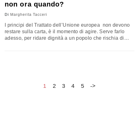
non ora quando?
Di
Margherita Tacceri
I principi del Trattato dell’Unione europea
non devono
restare sulla carta, è il momento di agire. Serve farlo
adesso, per ridare dignità a un popolo che rischia di
vedere cancellati in poche ore, diritti conquistati in
vent’anni
1
2
3
4
5
->