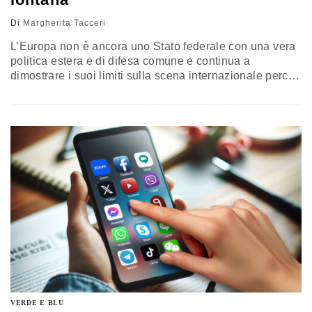
Di
Margherita Tacceri
L’Europa non è ancora uno Stato federale con una vera
politica estera e di difesa comune e continua a
dimostrare i suoi limiti sulla scena internazionale perché
non riesce a parlare a una voce sola. Si narra che Henry
Kissinger sia l’autore di una storica battuta: “Chi devo
chiamare se voglio parlare con l’Europa?”. Ancora
questo numero di telefono non c’è
VERDE E BLU