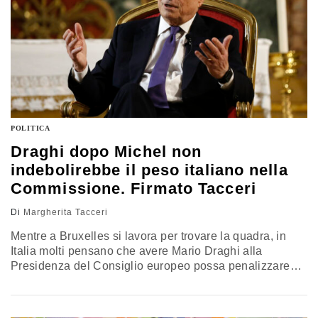
POLITICA
Draghi dopo Michel non
indebolirebbe il peso italiano nella
Commissione. Firmato Tacceri
Di
Margherita Tacceri
Mentre a Bruxelles si lavora per trovare la quadra, in
Italia molti pensano che avere Mario Draghi alla
Presidenza del Consiglio europeo possa penalizzare
l’Italia nella distribuzione dei portafogli della prossima
commissione europea, che verrà nominata dopo le
elezioni europee. Ma non è così… Margherita Tacceri