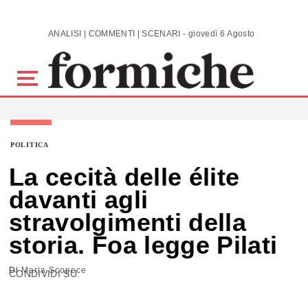
Skip to main content
ANALISI | COMMENTI | SCENARI - giovedì 6 Agosto 2026
POLITICA
La cecità delle élite
davanti agli
stravolgimenti della
storia. Foa legge Pilati
Di
Maria Scopece
CONDIVIDI SU: