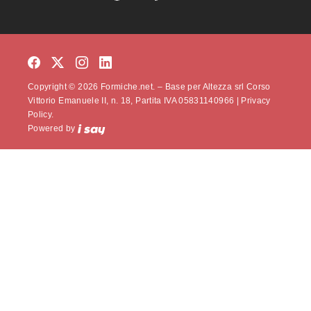
Copyright © 2026 Formiche.net. – Base per Altezza srl Corso
Vittorio Emanuele II, n. 18, Partita IVA 05831140966 |
Privacy
Policy.
Powered by