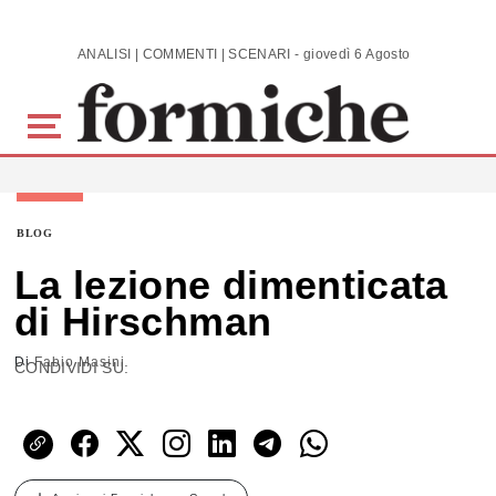
Skip to main content
ANALISI | COMMENTI | SCENARI - giovedì 6 Agosto 2026
BLOG
La lezione dimenticata
di Hirschman
Di
Fabio Masini
CONDIVIDI SU: