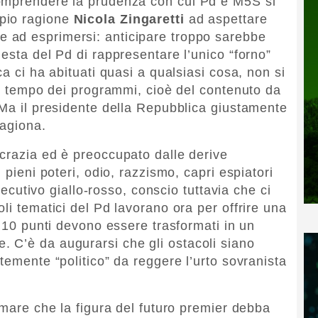
omprendere la prudenza con cui Pd e M5S si
pio ragione
Nicola Zingaretti
ad aspettare
ziare ad esprimersi: anticipare troppo sarebbe
esta del Pd di rappresentare l’unico “forno”
ca ci ha abituati quasi a qualsiasi cosa, non si
 il tempo dei programmi, cioè del contenuto da
 Ma il presidente della Repubblica giustamente
ragiona.
crazia ed è preoccupato dalle derive
 pieni poteri, odio, razzismo, capri espiatori
esecutivo giallo-rosso, conscio tuttavia che ci
li tematici del Pd lavorano ora per offrire una
i 10 punti devono essere trasformati in un
 C’è da augurarsi che gli ostacoli siano
temente “politico” da reggere l’urto sovranista
rmare che la figura del futuro premier debba