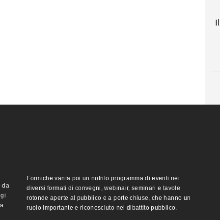
I
Formiche vanta poi un nutrito programma di eventi nei
o da
diversi formati di convegni, webinair, seminari e tavole
ggi
rotonde aperte al pubblico e a porte chiuse, che hanno un
ma
ruolo importante e riconosciuto nel dibattito pubblico.