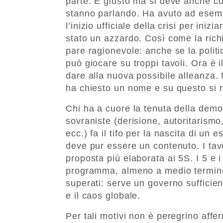
parte. È giusto ma si deve anche c
stanno parlando. Ha avuto ad esem
l’inizio ufficiale della crisi per ini
stato un azzardo. Così come la richi
pare ragionevole: anche se la politi
può giocare su troppi tavoli. Ora è
dare alla nuova possibile alleanza.
ha chiesto un nome e su questo si 
Chi ha a cuore la tenuta della demo
sovraniste (derisione, autoritarismo,
ecc.) fa il tifo per la nascita di un 
deve pur essere un contenuto. I tavo
proposta più elaborata ai 5S. I 5 e 
programma, almeno a medio termine.
superati: serve un governo sufficien
e il caos globale.
Per tali motivi non è peregrino affe