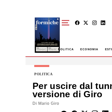
Skip to main content
POLITICA
ECONOMIA
EST
POLITICA
Per uscire dal tun
versione di Giro
Di
Mario Giro