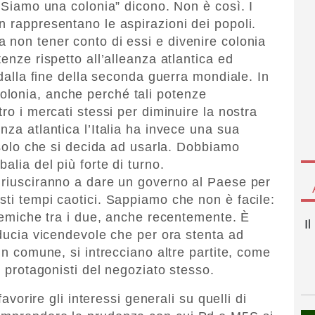
 “Siamo una colonia” dicono. Non è così. I
n rappresentano le aspirazioni dei popoli.
 non tener conto di essi e divenire colonia
enze rispetto all’alleanza atlantica ed
 dalla fine della seconda guerra mondiale. In
lonia, anche perché tali potenze
ro i mercati stessi per diminuire la nostra
nza atlantica l’Italia ha invece una sua
, solo che si decida ad usarla. Dobbiamo
alia del più forte di turno.
 riusciranno a dare un governo al Paese per
sti tempi caotici. Sappiamo che non è facile:
olemiche tra i due, anche recentemente. È
I
iducia vicendevole che per ora stenta ad
 in comune, si intrecciano altre partite, come
i protagonisti del negoziato stesso.
favorire gli interessi generali su quelli di