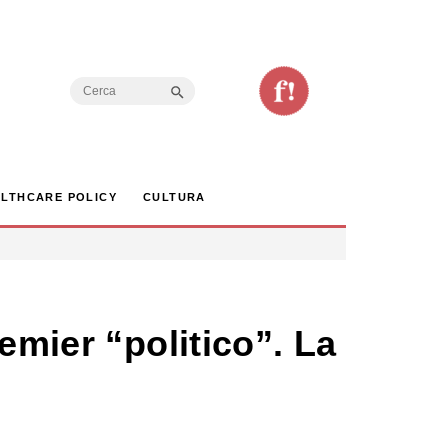
Search Button
Search
for:
LTHCARE POLICY
CULTURA
emier “politico”. La