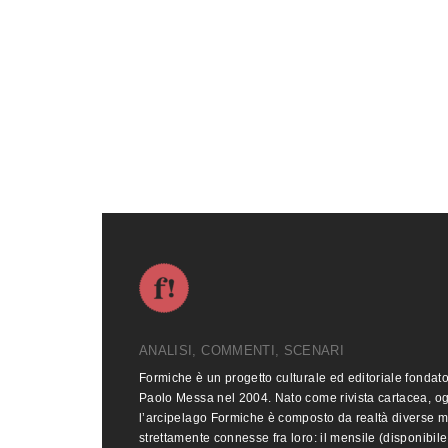
ANALISI, COMMENTI, SCENARI
Formiche è un progetto culturale ed editoriale fondat
Paolo Messa nel 2004. Nato come rivista cartacea, o
l’arcipelago Formiche è composto da realtà diverse 
strettamente connesse fra loro: il mensile (disponibile