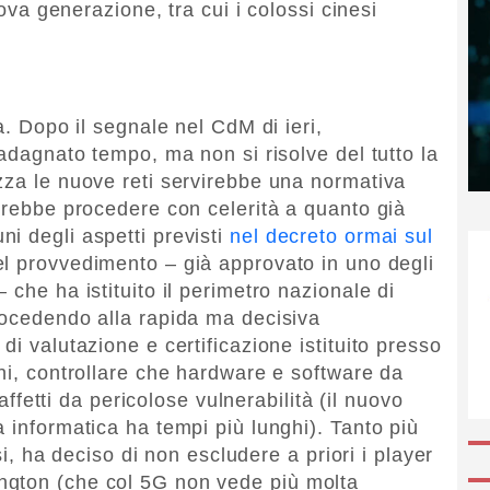
uova generazione, tra cui i colossi cinesi
a. Dopo il segnale nel CdM di ieri,
uadagnato tempo, ma non si risolve del tutto la
zza le nuove reti servirebbe una normativa
rerebbe procedere con celerità a quanto già
i degli aspetti previsti
nel decreto ormai sul
el provvedimento – già approvato in uno degli
 che ha istituito il perimetro nazionale di
rocedendo alla rapida ma decisiva
di valutazione e certificazione istituito presso
oni, controllare che hardware e software da
 affetti da pericolose vulnerabilità (il nuovo
 informatica ha tempi più lunghi). Tanto più
esi, ha deciso di non escludere a priori i player
ngton (che col 5G non vede più molta