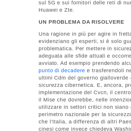
sul 5G e sui fornitori delle reti di n
Huawei e Zte.
UN PROBLEMA DA RISOLVERE
Una ragione in più per agire in frett
evidenziano gli esperti, si è solo g
problematica. Per mettere in sicure
adeguata alle sfide attuali e occor
avviato. Ad esempio prendendo alcun
punto di decadere
e trasferendoli n
ultimi Cdm del governo gialloverde –
sicurezza cibernetica. E, ancora, p
implementazione del Cvcn, il centro 
il Mise che dovrebbe, nelle intenzi
utilizzare in settori critici non siano
perimetro nazionale per la sicurezza
che l’Italia, a differenza di altri Pa
cinesi come invece chiedeva Washi