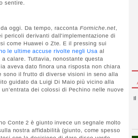
o sentire.
 da oggi. Da tempo, racconta
Formiche.net
,
dei pericoli derivanti dall’implementazione di
si come Huawei o Zte. E il pressing sui
o le ultime accuse rivolte negli Usa
al
a calare. Tuttavia, nonostante questa
lia aveva dato finora una risposta non chiara
 sono il frutto di diverse visioni in seno alla
ito guidato da Luigi Di Maio più vicino alla
a un’entrata dei colossi di Pechino nelle nuove
I
rno Conte 2 è giunto invece un segnale molto
 sulla nostra affidabilità (giunto, come spesso
atosi con la decisione di dare disco verde