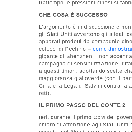
frattempo le pressioni cinesi si fann
CHE COSA È SUCCESSO
L’argomento è in discussione e non
gli Stati Uniti avvertono gli alleati 
apparati prodotti da compagnie cine
colossi di Pechino –
come dimostran
gigante di Shenzhen – non accenna 
campagna di sensibilizzazione, l’Ita
a questi timori, adottando scelte che
maggioranza gialloverde (con il part
Cina e la Lega di Salvini contraria 
reti).
IL PRIMO PASSO DEL CONTE 2
Ieri, durante il primo CdM del gove
chiaro di attenzione agli Stati Uniti
accade, sul filo di lana), concretizz