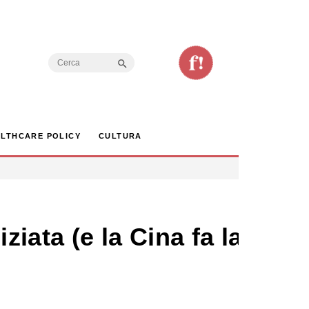
Search Button
Search
for:
LTHCARE POLICY
CULTURA
ziata (e la Cina fa la