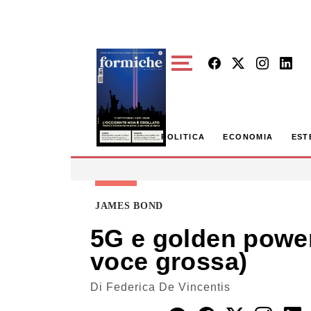
Skip to main content
POLITICA
ECONOMIA
EST
JAMES BOND
5G e golden power. 
voce grossa)
Di
Federica De Vincentis