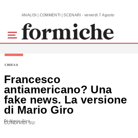
Skip to main content
ANALISI | COMMENTI | SCENARI - venerdì 7 Agosto 2026
CHIESA
Francesco
antiamericano? Una
fake news. La versione
di Mario Giro
Di
Mario Giro
CONDIVIDI SU: