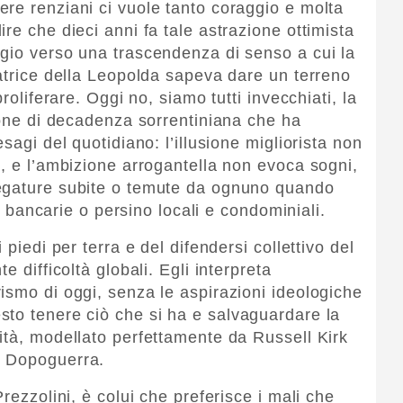
re renziani ci vuole tanto coraggio e molta
re che dieci anni fa tale astrazione ottimista
gio verso una trascendenza di senso a cui la
matrice della Leopolda sapeva dare un terreno
roliferare. Oggi no, siamo tutti invecchiati, la
zione di decadenza sorrentiniana che ha
sagi del quotidiano: l’illusione migliorista non
ù, e l’ambizione arrogantella non evoca sogni,
egature subite o temute da ognuno quando
i, bancarie o persino locali e condominiali.
 piedi per terra e del difendersi collettivo del
e difficoltà globali. Egli interpreta
ismo di oggi, senza le aspirazioni ideologiche
to tenere ciò che si ha e salvaguardare la
ità, modellato perfettamente da Russell Kirk
o Dopoguerra.
rezzolini, è colui che preferisce i mali che