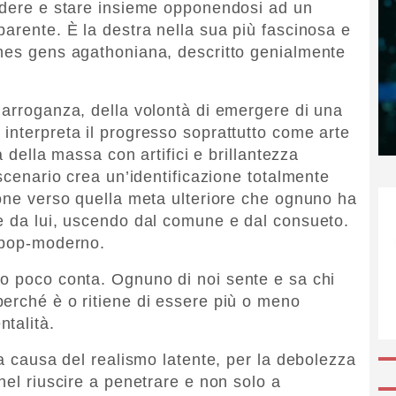
videre e stare insieme opponendosi ad un
parente. È la destra nella sua più fascinosa e
unes gens agathoniana, descritto genialmente
 arroganza, della volontà di emergere di una
interpreta il progresso soprattutto come arte
a della massa con artifici e brillantezza
 scenario crea un’identificazione totalmente
ione verso quella meta ulteriore che ognuno ha
e da lui, uscendo dal comune e dal consueto.
o pop-moderno.
co poco conta. Ognuno di noi sente e sa chi
erché è o ritiene di essere più o meno
talità.
 a causa del realismo latente, per la debolezza
nel riuscire a penetrare e non solo a