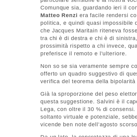
Comunque sia, guardando ieri il co
Matteo Renzi
era facile rendersi co
politica, e quindi quasi impossibile 
che Jacques Maritain riteneva foss
tra chi è di destra e chi è di sinistr
prossimità rispetto a chi invece, qu
preferisce il remoto e l’ulteriore.
Non so se sia veramente sempre così
offerto un quadro suggestivo di que
verifica del teorema della bipolarità 
Già la sproporzione del peso eletto
questa suggestione. Salvini è il capo
Lega, con oltre il 30 % di consensi
soltanto virtuale e potenziale, sebb
vicende ben note dell’agosto scorso
Da un lato, la concretezza di una le