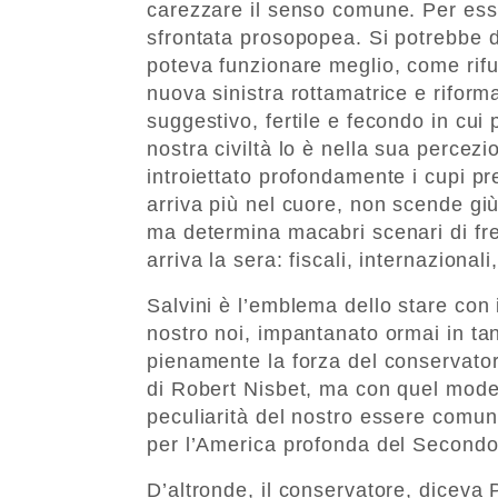
carezzare il senso comune. Per esse
sfrontata prosopopea. Si potrebbe di
poteva funzionare meglio, come rifu
nuova sinistra rottamatrice e rifor
suggestivo, fertile e fecondo in cui p
nostra civiltà lo è nella sua perce
introiettato profondamente i cupi pre
arriva più nel cuore, non scende gi
ma determina macabri scenari di fr
arriva la sera: fiscali, internazional
Salvini è l’emblema dello stare con i
nostro noi, impantanato ormai in tant
pienamente la forza del conservator
di Robert Nisbet, ma con quel modes
peculiarità del nostro essere comun
per l’America profonda del Second
D’altronde, il conservatore, diceva P