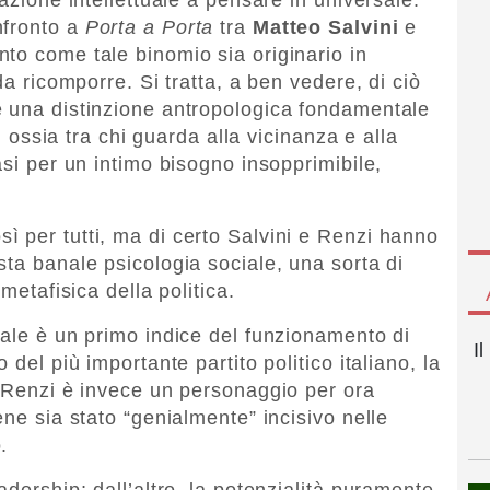
nfronto a
Porta a Porta
tra
Matteo Salvini
e
nto come tale binomio sia originario in
da ricomporre. Si tratta, a ben vedere, di ciò
e una distinzione antropologica fondamentale
a, ossia tra chi guarda alla vicinanza e alla
asi per un intimo bisogno insopprimibile,
 per tutti, ma di certo Salvini e Renzi hanno
sta banale psicologia sociale, una sorta di
metafisica della politica.
rale è un primo indice del funzionamento di
I
 del più importante partito politico italiano, la
. Renzi è invece un personaggio per ora
ene sia stato “genialmente” incisivo nelle
.
adership; dall’altro, la potenzialità puramente