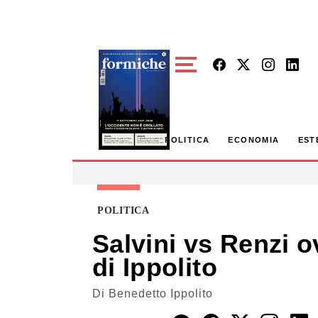
Skip to main content
POLITICA
ECONOMIA
EST
POLITICA
Salvini vs Renzi o
di Ippolito
Di
Benedetto Ippolito