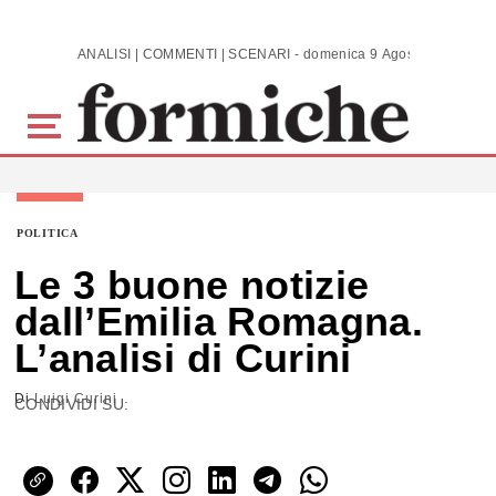
Skip to main content
ANALISI | COMMENTI | SCENARI - domenica 9 Agosto 2026
POLITICA
Le 3 buone notizie
dall’Emilia Romagna.
L’analisi di Curini
Di
Luigi Curini
CONDIVIDI SU: