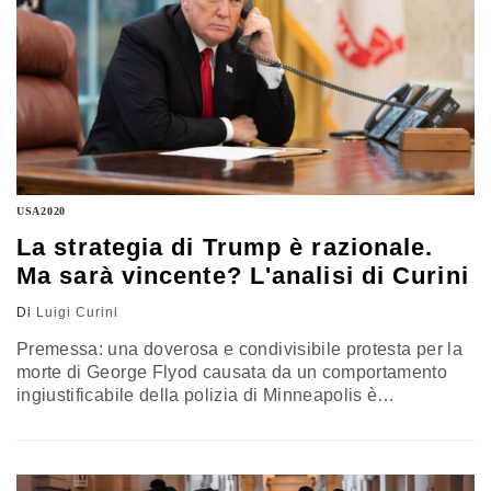
USA2020
La strategia di Trump è razionale.
Ma sarà vincente? L'analisi di Curini
Di
Luigi Curini
Premessa: una doverosa e condivisibile protesta per la
morte di George Flyod causata da un comportamento
ingiustificabile della polizia di Minneapolis è
degenerata in varie città americane in esecrabili
violenze e saccheggi (nonché in atteggiamenti della
stessa polizia in alcuni casi difficili - eufemismo - da
comprendere). Questo breve articolo vuole però saltare