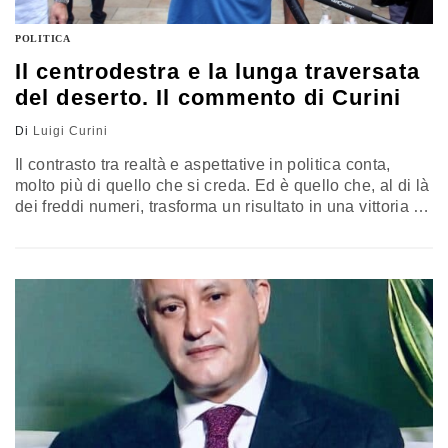
POLITICA
Il centrodestra e la lunga traversata
del deserto. Il commento di Curini
Di
Luigi Curini
Il contrasto tra realtà e aspettative in politica conta,
molto più di quello che si creda. Ed è quello che, al di là
dei freddi numeri, trasforma un risultato in una vittoria o
in una sconfitta. La giornata elettorale appena conclusa
ne è un esempio lampante. I risultati: la coalizione del
centro-destra strappa una regione storicamente rossa
come le Marche…