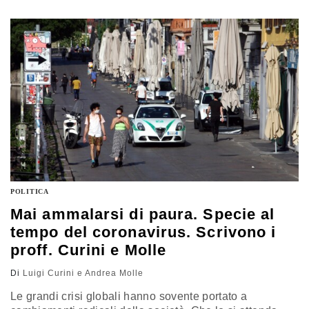
voluto fortemente dall’allora ministro dell’Interno Matteo
Salvini, si esprimono dichiarazioni assai forti contro lo
stesso. In particolare si…
POLITICA
Mai ammalarsi di paura. Specie al
tempo del coronavirus. Scrivono i
proff. Curini e Molle
Di
Luigi Curini e Andrea Molle
Le grandi crisi globali hanno sovente portato a