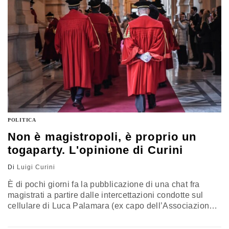
a pié pari la parte dei “tifosi”…
POLITICA
Non è magistropoli, è proprio un
togaparty. L'opinione di Curini
Di
Luigi Curini
È di pochi giorni fa la pubblicazione di una chat fra
magistrati a partire dalle intercettazioni condotte sul
cellulare di Luca Palamara (ex capo dell’Associazione
Magistrati ed ex membro del Csm - quindi non una
figura marginale) in cui, parlando del Decreto Sicurezza