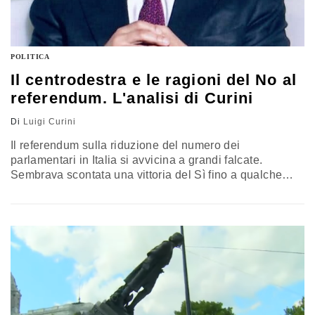
POLITICA
Il centrodestra e le ragioni del No al
referendum. L'analisi di Curini
Di
Luigi Curini
Il referendum sulla riduzione del numero dei
parlamentari in Italia si avvicina a grandi falcate.
Sembrava scontata una vittoria del Sì fino a qualche
mese fa. Ad essere cattivelli, la soffiata arrivata dall'Inps
sui famosi "furbetti" (i parlamentari che hanno chiesto il
contributo di 600 euro), ripresa con grandi titoli, e per
diversi giorni, da molti giornali, sembrerebbe forse
indicare…