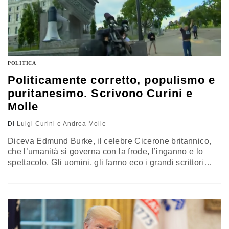
POLITICA
Politicamente corretto, populismo e
puritanesimo. Scrivono Curini e
Molle
Di
Luigi Curini e Andrea Molle
Diceva Edmund Burke, il celebre Cicerone britannico,
che l’umanità si governa con la frode, l’inganno e lo
spettacolo. Gli uomini, gli fanno eco i grandi scrittori
della fantascienza e dintorni del ‘900, George Orwell e
Philip K. Dick tra tutti, sono dopotutto facilmente
manipolabili, grazie ad una alterazione continua,
incrementale, delle parole e dei simboli. Se controlli il
significato delle…