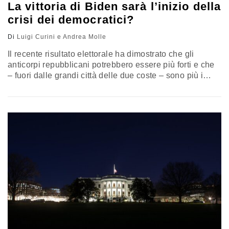
La vittoria di Biden sarà l’inizio della
crisi dei democratici?
Di
Luigi Curini e Andrea Molle
Il recente risultato elettorale ha dimostrato che gli
anticorpi repubblicani potrebbero essere più forti e che
– fuori dalle grandi città delle due coste – sono più i
democratici di centro, moderati e liberali, ad essere
attratti dal Gop che viceversa. L’analisi di Luigi Curini,
docente di Scienze Politiche all’Università degli Studi di
Milano e Andrea Molle, docente di Scienza politica a
Chapman University (California)