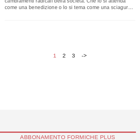
cambiamenti radicali della società. Che lo si attenda
come una benedizione o lo si tema come una sciagura,
anche il futuro del dopo-Covid-19 potrebbe dunque
portare alla nascita di un mondo in parte o
profondamente diverso sia sotto il profilo delle relazioni
personali che di quelle statuali e internazionali. C’è chi
immagina…
1
2
3
->
ABBONAMENTO FORMICHE PLUS