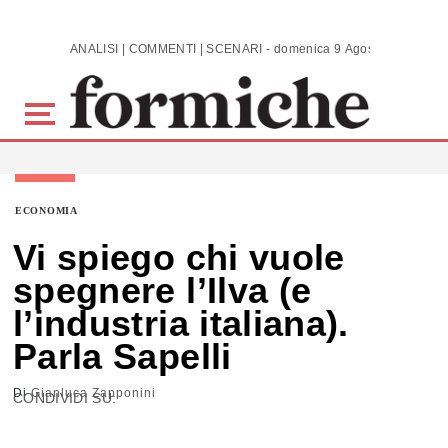
Skip to main content
ANALISI | COMMENTI | SCENARI - domenica 9 Agosto 2026
ECONOMIA
Vi spiego chi vuole
spegnere l’Ilva (e
l’industria italiana).
Parla Sapelli
Di
Gianluca Zapponini
CONDIVIDI SU: