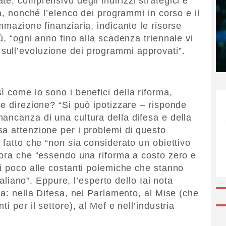
e, comprensivo degli indirizzi strategici e
tà, nonché l’elenco dei programmi in corso e il
mmazione finanziaria, indicante le risorse
ù, “ogni anno fino alla scadenza triennale vi
ull’evoluzione dei programmi approvati”.
 come lo sono i benefici della riforma,
le direzione? “Si può ipotizzare – risponde
ancanza di una cultura della difesa e della
a attenzione per i problemi di questo
 fatto che “non sia considerato un obiettivo
cora che “essendo una riforma a costo zero e
ti poco alle costanti polemiche che stanno
italiano”. Eppure, l’esperto dello Iai nota
ma: nella Difesa, nel Parlamento, al Mise (che
i per il settore), al Mef e nell’industria