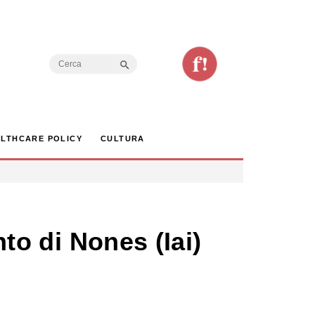
Search Button
Search
for:
LTHCARE POLICY
CULTURA
nto di Nones (Iai)