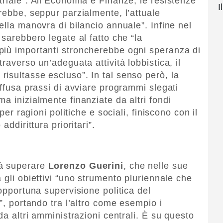
riale”. All’Economia e Finanze, le resistenze
I
rebbe, seppur parzialmente, l’attuale
ella manovra di bilancio annuale”. Infine nel
 sarebbero legate al fatto che “la
più importanti stroncherebbe ogni speranza di
raverso un’adeguata attività lobbistica, il
isultasse escluso”. In tal senso però, la
iffusa prassi di avviare programmi slegati
a inizialmente finanziate da altri fondi
 per ragioni politiche e sociali, finiscono con il
addirittura prioritari”.
à superare
Lorenzo Guerini
, che nelle sue
 gli obiettivi “uno strumento pluriennale che
 opportuna supervisione politica del
i”, portando tra l’altro come esempio i
da altri amministrazioni centrali. È su questo