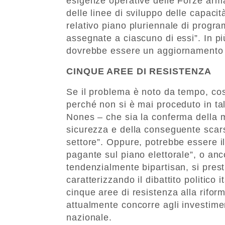
esigenze operative delle Forze armat
delle linee di sviluppo delle capaci
relativo piano pluriennale di progra
assegnate a ciascuno di essi”. In pi
dovrebbe essere un aggiornamento s
CINQUE AREE DI RESISTENZA
Se il problema è noto da tempo, così
perché non si è mai proceduto in ta
Nones – che sia la conferma della m
sicurezza e della conseguente scars
settore”. Oppure, potrebbe essere il
pagante sul piano elettorale”, o an
tendenzialmente bipartisan, si pres
caratterizzando il dibattito politico 
cinque aree di resistenza alla rifor
attualmente concorre agli investiment
nazionale.