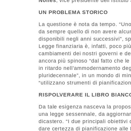
Nones
, vice presidente dell’Istituto 
UN PROBLEMA STORICO
La questione è nota da tempo. “Uno 
da sempre quello di non avere alcun
disponibili negli anni successivi”, s
Legge finanziaria è, infatti, poco pi
cambiamenti dei nostri governi e de
ancora più spinoso “dal fatto che l
in ritardo nell’ammodernamento deg
pluridecennale”, in un mondo di min
“utilizzano strumenti di pianificazio
RISPOLVERARE IL LIBRO BIANC
Da tale esigenza nasceva la propost
una legge sessennale, da aggiornare
dicastero. “I due principali obietti
dare certezza di pianificazione alle