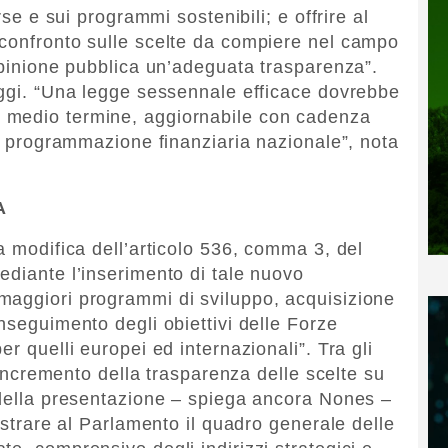
rse e sui programmi sostenibili; e offrire al
 confronto sulle scelte da compiere nel campo
’opinione pubblica un’adeguata trasparenza”.
oggi. “Una legge sessennale efficace dovrebbe
 medio termine, aggiornabile con cadenza
la programmazione finanziaria nazionale”, nota
A
a modifica dell’articolo 536, comma 3, del
ediante l’inserimento di tale nuovo
maggiori programmi di sviluppo, acquisizione
nseguimento degli obiettivi delle Forze
r quelli europei ed internazionali”. Tra gli
l’incremento della trasparenza delle scelte su
 della presentazione – spiega ancora Nones –
lustrare al Parlamento il quadro generale delle