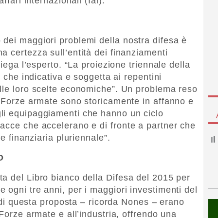
affari internazionali (Iai).
dei maggiori problemi della nostra difesa è
a certezza sull’entità dei finanziamenti
piega l’esperto. “La proiezione triennale della
ù che indicativa e soggetta ai repentini
lle loro scelte economiche”. Un problema reso
e Forze armate sono storicamente in affanno e
li equipaggiamenti che hanno un ciclo
acce che accelerano e di fronte a partner che
ne finanziaria pluriennale”.
I
O
a del Libro bianco della Difesa del 2015 per
 ogni tre anni, per i maggiori investimenti del
vi di questa proposta – ricorda Nones – erano
 Forze armate e all’industria, offrendo una