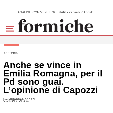
Skip to main content
ANALISI | COMMENTI | SCENARI - venerdì 7 Agosto 2026
POLITICA
Anche se vince in
Emilia Romagna, per il
Pd sono guai.
L’opinione di Capozzi
Di
Eugenio Capozzi
CONDIVIDI SU: