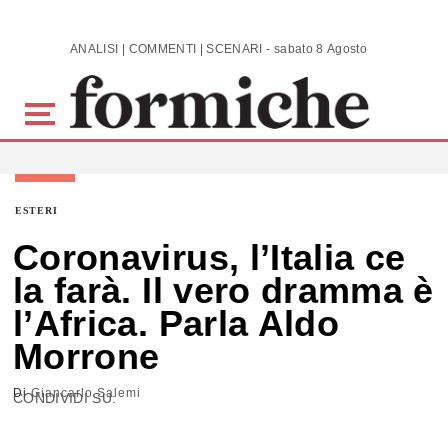
Skip to main content
ANALISI | COMMENTI | SCENARI - sabato 8 Agosto 2026
ESTERI
Coronavirus, l’Italia ce
la farà. Il vero dramma è
l’Africa. Parla Aldo
Morrone
Di
Giancarlo Salemi
CONDIVIDI SU: