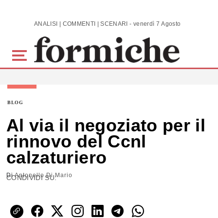
Skip to main content
ANALISI | COMMENTI | SCENARI - venerdì 7 Agosto 2026
BLOG
Al via il negoziato per il
rinnovo del Ccnl
calzaturiero
Di
Antonello Di Mario
CONDIVIDI SU: