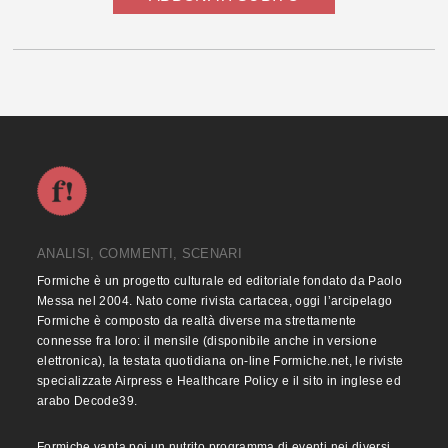
ANALISI, COMMENTI, SCENARI
Formiche è un progetto culturale ed editoriale fondato da Paolo
Messa nel 2004. Nato come rivista cartacea, oggi l’arcipelago
Formiche è composto da realtà diverse ma strettamente
connesse fra loro: il mensile (disponibile anche in versione
elettronica), la testata quotidiana on-line Formiche.net, le riviste
specializzate Airpress e Healthcare Policy e il sito in inglese ed
arabo Decode39.
Formiche vanta poi un nutrito programma di eventi nei diversi