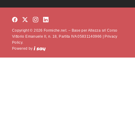
Copyright © 2026 Formiche.net. – Base per Altezza srl Corso
Vittorio Emanuele II, n. 18, Partita IVA 05831140966 |
Privacy
Policy.
Powered by