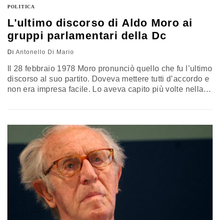
POLITICA
L'ultimo discorso di Aldo Moro ai
gruppi parlamentari della Dc
Di
Antonello Di Mario
Il 28 febbraio 1978 Moro pronunciò quello che fu l’ultimo
discorso al suo partito. Doveva mettere tutti d’accordo e
non era impresa facile. Lo aveva capito più volte nella
sua lunga carriera. E stavolta la questione delicata era
come proseguire nell’esperienza della “solidarietà
nazionale” in una forma più impegnativa sul piano
parlamentare…