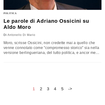
POLITICA
Le parole di Adriano Ossicini su
Aldo Moro
Di
Antonello Di Mario
Moro, scrisse Ossicini, non credette mai a quello che
venne connotato come “compromesso storico” sia nella
versione berlingueriana, del tutto politica, e ancor meno
in quella rodaniana, decisamente teorica. Il racconto di
Antonello Di Mario
1
2
3
4
5
->