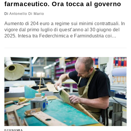
farmaceutico. Ora tocca al governo
Di
Antonello Di Mario
Aumento di 204 euro a regime sui minimi contrattuali. In
vigore dal primo luglio di quest’anno al 30 giugno del
2025. Intesa tra Federchimica e Farmindustria coi
sindacati di settore. Pirani: “Noi abbiamo fatto la nostra
parte, ora mi aspetto che il governo faccia la sua
riducendo il costo del lavoro”
ECONOMIA