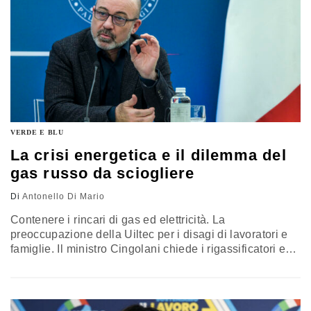
VERDE E BLU
La crisi energetica e il dilemma del
gas russo da sciogliere
Di
Antonello Di Mario
Contenere i rincari di gas ed elettricità. La
preoccupazione della Uiltec per i disagi di lavoratori e
famiglie. Il ministro Cingolani chiede i rigassificatori e
Terna gli investimenti per rinnovabili e infrastrutture
elettriche. L’ex presidente Dini segnala che senza gas
russo sarà dura