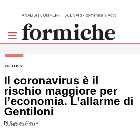
Skip to main content
ANALISI | COMMENTI | SCENARI - domenica 9 Agosto 2026
POLITICA
Il coronavirus è il
rischio maggiore per
l’economia. L’allarme di
Gentiloni
Di
Stefano Vespa
CONDIVIDI SU: