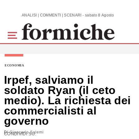
Skip to main content
ANALISI | COMMENTI | SCENARI - sabato 8 Agosto 2026
ECONOMIA
Irpef, salviamo il
soldato Ryan (il ceto
medio). La richiesta dei
commercialisti al
governo
Di
Giancarlo Salemi
CONDIVIDI SU: