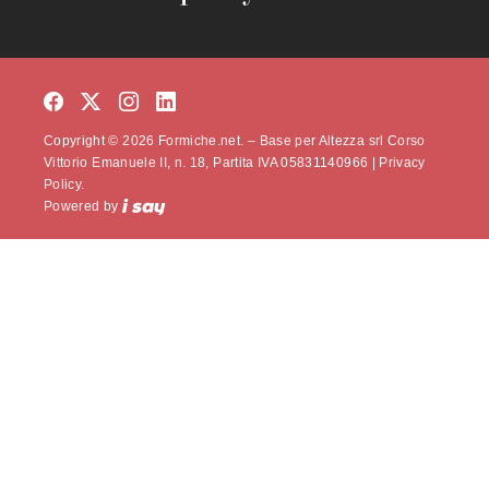
Copyright © 2026 Formiche.net. – Base per Altezza srl Corso
Vittorio Emanuele II, n. 18, Partita IVA 05831140966 |
Privacy
Policy.
Powered by