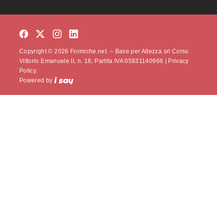
Copyright © 2026 Formiche.net. – Base per Altezza srl Corso
Vittorio Emanuele II, n. 18, Partita IVA 05831140966 |
Privacy
Policy.
Powered by