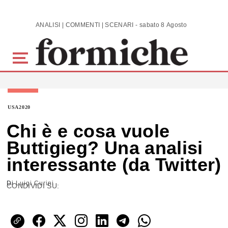
Skip to main content
ANALISI | COMMENTI | SCENARI - sabato 8 Agosto 2026
USA2020
Chi è e cosa vuole
Buttigieg? Una analisi
interessante (da Twitter)
Di
Luigi Curini
CONDIVIDI SU: