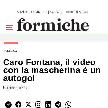
Skip to main content
ANALISI | COMMENTI | SCENARI - sabato 8 Agosto 2026
POLITICA
Caro Fontana, il video
con la mascherina è un
autogol
Di
Roberto Arditti
CONDIVIDI SU: