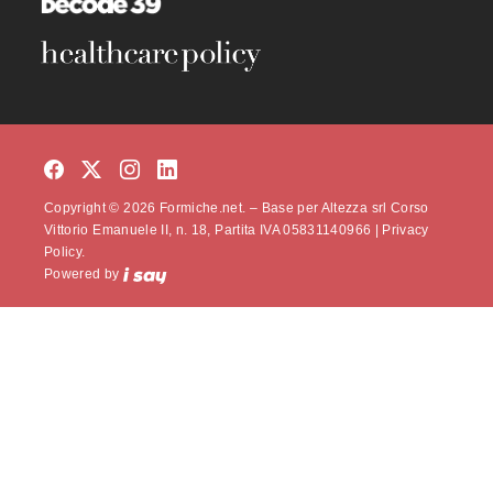
Copyright © 2026 Formiche.net. – Base per Altezza srl Corso
Vittorio Emanuele II, n. 18, Partita IVA 05831140966 |
Privacy
Policy.
Powered by