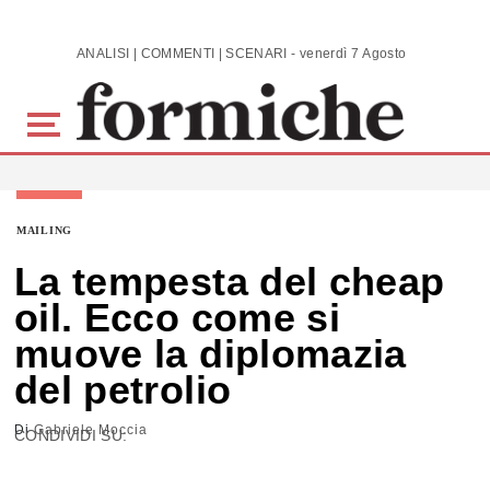
Skip to main content
ANALISI | COMMENTI | SCENARI - venerdì 7 Agosto 2026
MAILING
La tempesta del cheap
oil. Ecco come si
muove la diplomazia
del petrolio
Di
Gabriele Moccia
CONDIVIDI SU: