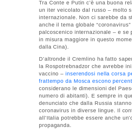
Tra Conte e Putin c’è una buona re
un iter veicolato dal russo – molto
internazionale. Non ci sarebbe da 
anche il tema globale “coronavirus” 
palcoscenico internazionale – e se p
in misura maggiore in questo momen
dalla Cina).
D’altronde il Cremlino ha fatto saper
la Rospotrebnadzor che avrebbe ini
vaccino –
inserendosi nella corsa p
frattempo da Mosca escono percentua
considerano le dimensioni del Paese,
numero di abitanti). E sempre in que
denunciato che dalla Russia stanno
coronavirus in diverse lingue. Il con
all’Italia potrebbe essere anche 
propaganda.