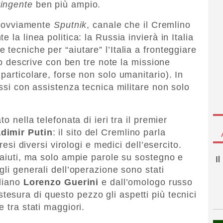
tingente
ben più ampio.
to ovviamente
Sputnik
, canale che il Cremlino
 la linea politica: la Russia invierà in Italia
tecniche per “aiutare” l’Italia a fronteggiare
sso descrive con ben tre note la missione
particolare, forse non solo umanitario). In
essi con assistenza tecnica militare non solo
o nella telefonata di ieri tra il premier
adimir Putin
: il sito del Cremlino parla
resi diversi virologi e medici dell’esercito.
 aiuti, ma solo ampie parole su sostegno e
I
gli generali dell’operazione sono stati
aliano
Lorenzo Guerini
e dall’omologo russo
tesura di questo pezzo gli aspetti più tecnici
 tra stati maggiori.