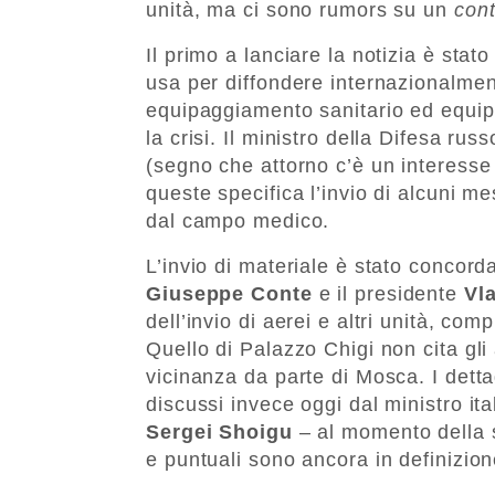
unità, ma ci sono rumors su un
con
Il primo a lanciare la notizia è sta
usa per diffondere internazionalmente
equipaggiamento sanitario ed equipe 
la crisi. Il ministro della Difesa ru
(segno che attorno c’è un interesse 
queste specifica l’invio di alcuni m
dal campo medico.
L’invio di materiale è stato concordat
Giuseppe Conte
e il presidente
Vl
dell’invio di aerei e altri unità, comp
Quello di Palazzo Chigi non cita gli
vicinanza da parte di Mosca. I detta
discussi invece oggi dal ministro it
Sergei Shoigu
– al momento della s
e puntuali sono ancora in definizione