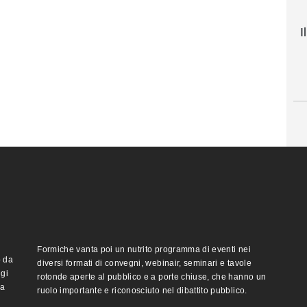
I
Formiche vanta poi un nutrito programma di eventi nei
o da
diversi formati di convegni, webinair, seminari e tavole
ggi
rotonde aperte al pubblico e a porte chiuse, che hanno un
ma
ruolo importante e riconosciuto nel dibattito pubblico.