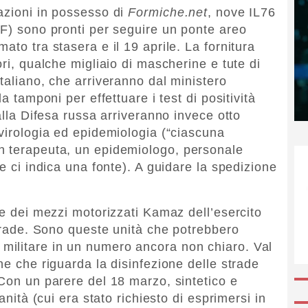
azioni in possesso di
Formiche.net
, nove IL76
AF) sono pronti per seguire un ponte areo
ato tra stasera e il 19 aprile. La fornitura
ori, qualche migliaio di mascherine e tute di
taliano, che arriveranno dal ministero
a tamponi per effettuare i test di positività
Dalla Difesa russa arriveranno invece otto
 virologia ed epidemiologia (“ciascuna
n terapeuta, un epidemiologo, personale
he ci indica una fonte). A guidare la spedizione
he dei mezzi motorizzati Kamaz dell’esercito
strade. Sono queste unità che potrebbero
ilitare in un numero ancora non chiaro. Val
ne che riguarda la disinfezione delle strade
“Con un parere del 18 marzo, sintetico e
anità (cui era stato richiesto di esprimersi in