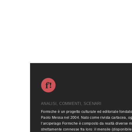
ANALISI, COMMENTI, SCENARI
Formiche è un progetto culturale ed editoriale fondat
Paolo Messa nel 2004. Nato come rivista cartacea, o
l’arcipelago Formiche è composto da realtà diverse 
strettamente connesse fra loro: il mensile (disponibile