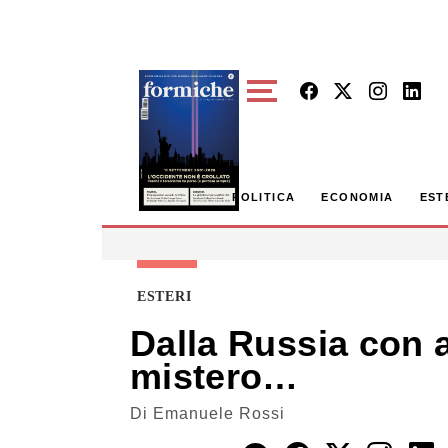
Skip to main content
POLITICA
ECONOMIA
EST
ESTERI
Dalla Russia con am
mistero…
Di
Emanuele Rossi