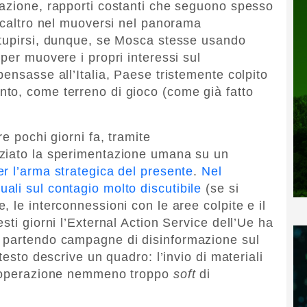
lazione, rapporti costanti che seguono spesso
 scaltro nel muoversi nel panorama
stupirsi, dunque, se Mosca stesse usando
per muovere i propri interessi sul
ensasse all’Italia, Paese tristemente colpito
to, come terreno di gioco (come già fatto
e pochi giorni fa, tramite
ziato la sperimentazione umana su un
er l’arma strategica del presente
.
Nel
li sul contagio molto discutibile
(se si
 le interconnessioni con le aree colpite e il
sti giorni l’External Action Service dell’Ue ha
 partendo campagne di disinformazione sul
testo descrive un quadro: l’invio di materiali
un’operazione nemmeno troppo
soft
di