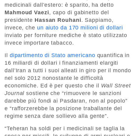
medicinali dall’estero: è sparito, ha detto
Mahmoud Vaezi
, capo di gabinetto del
presidente
Hassan Rouhani
. Sappiamo,
invece, che
un aiuto da 170 milioni di dollari
inviato per forniture mediche è stato utilizzato
invece importare tabacco.
Il
dipartimento di Stato americano
quantifica in
16 miliardi di dollari i finanziamenti elargiti
dall’Iran a tutti i suoi alleati in giro per il mondo
nel solo 2012 nonostante le difficoltà
economiche. Ed è per questo che il
Wall Street
Journal
sostiene che “rimuovere le sanzioni
darebbe più fondi ai Pasdaran, non al popolo”
e “rafforzerebbe la posizione traballante del
regime senza dare sollievo alla gente”.
“Teheran ha soldi per i medicinali se taglia la
spesa per missili, lo sviluppo di armi nucleari e