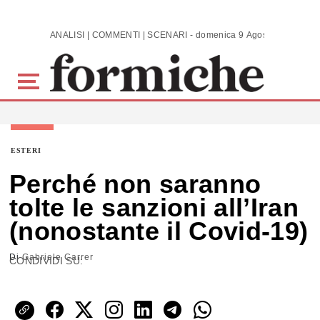
Skip to main content
ANALISI | COMMENTI | SCENARI - domenica 9 Agosto 2026
ESTERI
Perché non saranno
tolte le sanzioni all’Iran
(nonostante il Covid-19)
Di
Gabriele Carrer
CONDIVIDI SU: