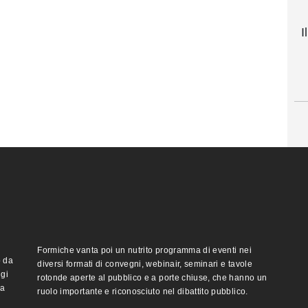
I
Formiche vanta poi un nutrito programma di eventi nei
o da
diversi formati di convegni, webinair, seminari e tavole
ggi
rotonde aperte al pubblico e a porte chiuse, che hanno un
ma
ruolo importante e riconosciuto nel dibattito pubblico.