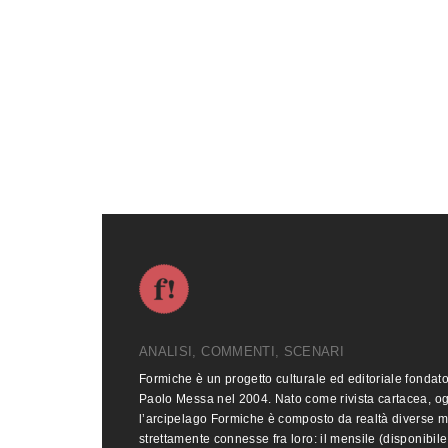
ANALISI, COMMENTI, SCENARI
Formiche è un progetto culturale ed editoriale fondat
Paolo Messa nel 2004. Nato come rivista cartacea, o
l’arcipelago Formiche è composto da realtà diverse 
strettamente connesse fra loro: il mensile (disponibile