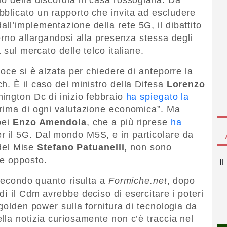
blicato un rapporto che invita ad escludere
ll’implementazione della rete 5G, il dibattito
erno allargandosi alla presenza stessa degli
 sul mercato delle telco italiane.
voce si è alzata per chiedere di anteporre la
h. È il caso del ministro della Difesa
Lorenzo
hington Dc di inizio febbraio
ha spiegato la
prima di ogni valutazione economica”. Ma
pei
Enzo Amendola
, che a più riprese
ha
 il 5G. Dal mondo M5S, e in particolare da
 del Mise
Stefano Patuanelli
, non sono
re opposto.
I
 Secondo quanto risulta a
Formiche.net
, dopo
ì il Cdm avrebbe deciso di esercitare i poteri
 golden power sulla fornitura di tecnologia da
lla notizia curiosamente non c’è traccia nel