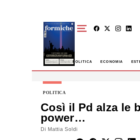
Skip to main content
POLITICA
ECONOMIA
EST
POLITICA
Così il Pd alza le
power…
Di
Mattia Soldi