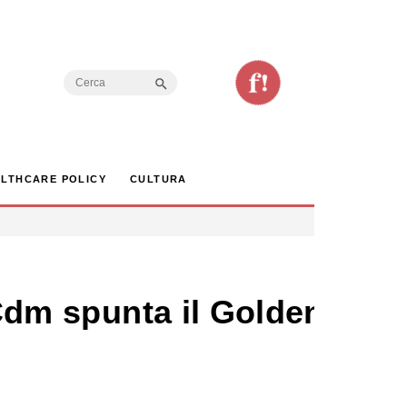
Search Button
Search
for:
LTHCARE POLICY
CULTURA
 Cdm spunta il Golden