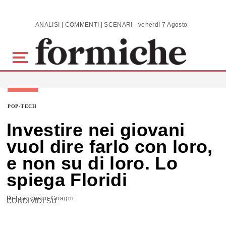
Skip to main content
ANALISI | COMMENTI | SCENARI - venerdì 7 Agosto 2026
POP-TECH
Investire nei giovani
vuol dire farlo con loro,
e non su di loro. Lo
spiega Floridi
Di
Francesco Gnagni
CONDIVIDI SU: