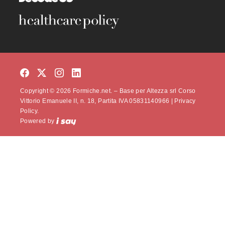
Copyright © 2026 Formiche.net. – Base per Altezza srl Corso
Vittorio Emanuele II, n. 18, Partita IVA 05831140966 |
Privacy
Policy.
Powered by