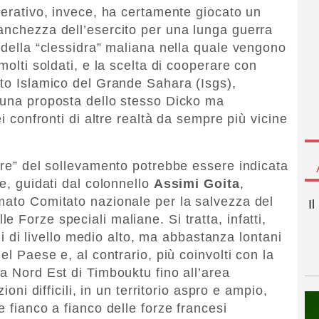
perativo, invece, ha certamente giocato un
anchezza dell’esercito per una lunga guerra
 della “clessidra” maliana nella quale vengono
molti soldati, e la scelta di cooperare con
ato Islamico del Grande Sahara (Isgs),
 una proposta dello stesso Dicko ma
ei confronti di altre realtà da sempre più vicine
lare” del sollevamento potrebbe essere indicata
re, guidati dal colonnello
Assimi Goita
,
mato Comitato nazionale per la salvezza del
I
 Forze speciali maliane. Si tratta, infatti,
ali di livello medio alto, ma abbastanza lontani
el Paese e, al contrario, più coinvolti con la
a Nord Est di Timbouktu fino all’area
ioni difficili, in un territorio aspro e ampio,
e fianco a fianco delle forze francesi