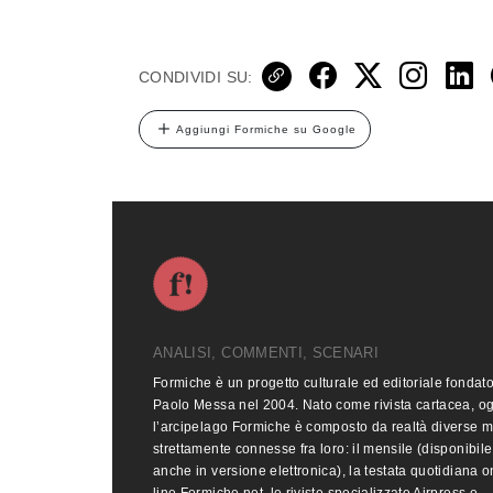
CONDIVIDI SU:
Aggiungi Formiche su Google
ANALISI, COMMENTI, SCENARI
Formiche è un progetto culturale ed editoriale fondat
Paolo Messa nel 2004. Nato come rivista cartacea, o
l’arcipelago Formiche è composto da realtà diverse 
strettamente connesse fra loro: il mensile (disponibile
anche in versione elettronica), la testata quotidiana o
line Formiche.net, le riviste specializzate Airpress e