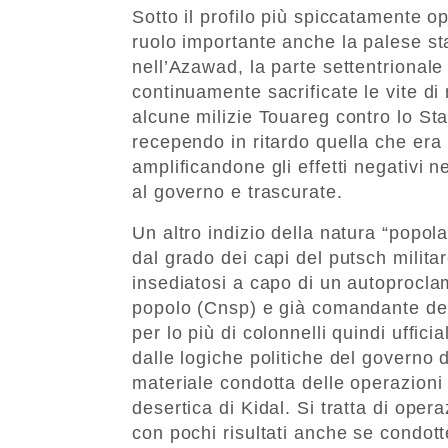
Sotto il profilo più spiccatamente o
ruolo importante anche la palese st
nell’Azawad, la parte settentrionale
continuamente sacrificate le vite di 
alcune milizie Touareg contro lo St
recependo in ritardo quella che era
amplificandone gli effetti negativi n
al governo e trascurate.
Un altro indizio della natura “popo
dal grado dei capi del putsch milita
insediatosi a capo di un autoprocla
popolo (Cnsp) e già comandante delle
per lo più di colonnelli quindi uffici
dalle logiche politiche del governo d
materiale condotta delle operazioni 
desertica di Kidal. Si tratta di operaz
con pochi risultati anche se condott