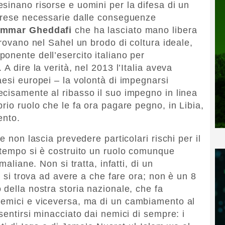
sinano risorse e uomini per la difesa di un
, rese necessarie dalle conseguenze
mmar Gheddafi
che ha lasciato mano libera
trovano nel Sahel un brodo di coltura ideale,
onente dell’esercito italiano per
A dire la verità, nel 2013 l’Italia aveva
aesi europei – la volontà di impegnarsi
cisamente al ribasso il suo impegno in linea
rio ruolo che le fa ora pagare pegno, in Libia,
ento.
e non lascia prevedere particolari rischi per il
 tempo si è costruito un ruolo comunque
maliane. Non si tratta, infatti, di un
i si trova ad avere a che fare ora; non è un 8
della nostra storia nazionale, che fa
nemici e viceversa, ma di un cambiamento al
sentirsi minacciato dai nemici di sempre: i