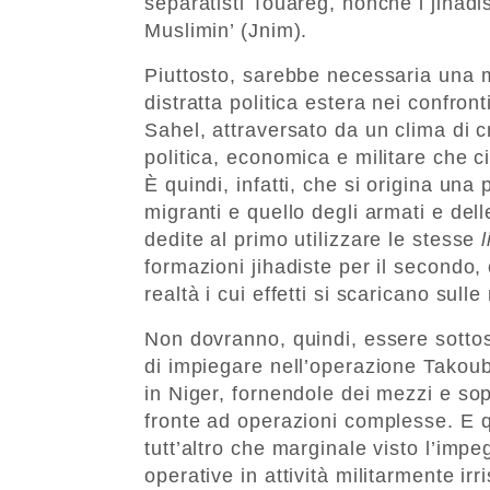
separatisti Touareg, nonché i jihadi
Muslimin’ (Jnim).
Piuttosto, sarebbe necessaria una m
distratta politica estera nei confront
Sahel, attraversato da un clima di 
politica, economica e militare che c
È quindi, infatti, che si origina una 
migranti e quello degli armati e del
dedite al primo utilizzare le stesse
formazioni jihadiste per il secondo,
realtà i cui effetti si scaricano sull
Non dovranno, quindi, essere sottost
di impiegare nell’operazione Takou
in Niger, fornendole dei mezzi e sop
fronte ad operazioni complesse. E 
tutt’altro che marginale visto l’imp
operative in attività militarmente irr