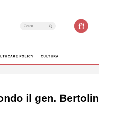
Search Button
Search
for:
LTHCARE POLICY
CULTURA
ndo il gen. Bertolini