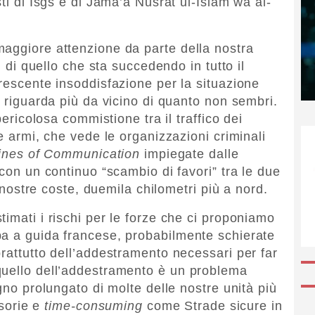
sti di Isgs e di Jama’a Nusrat ul-Islam wa al-
aggiore attenzione da parte della nostra
i di quello che sta succedendo in tutto il
crescente insoddisfazione per la situazione
i riguarda più da vicino di quanto non sembri.
pericolosa commistione tra il traffico dei
le armi, che vede le organizzazioni criminali
lines of Communication
impiegate dalle
 con un continuo “scambio di favori” tra le due
e nostre coste, duemila chilometri più a nord.
imati i rischi per le forze che ci proponiamo
ba a guida francese, probabilmente schierate
rattutto dell’addestramento necessari per far
quello dell’addestramento è un problema
egno prolungato di molte delle nostre unità più
isorie e
time-consuming
come Strade sicure in