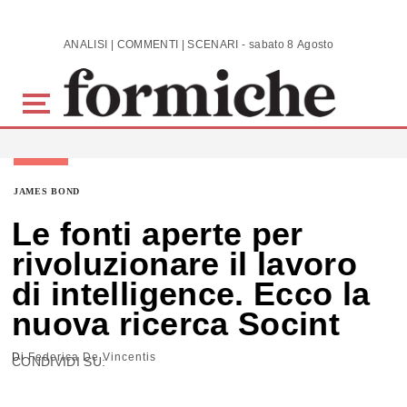
Skip to main content
ANALISI | COMMENTI | SCENARI - sabato 8 Agosto 2026
JAMES BOND
Le fonti aperte per
rivoluzionare il lavoro
di intelligence. Ecco la
nuova ricerca Socint
Di
Federica De Vincentis
CONDIVIDI SU: