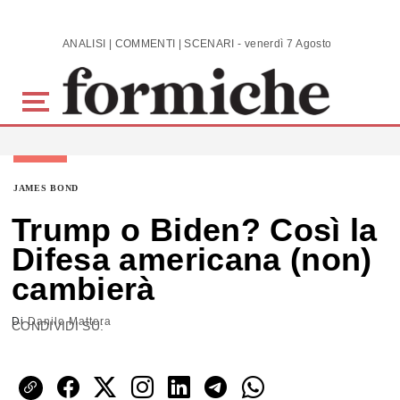
Skip to main content
ANALISI | COMMENTI | SCENARI - venerdì 7 Agosto 2026
JAMES BOND
Trump o Biden? Così la
Difesa americana (non)
cambierà
Di
Danilo Mattera
CONDIVIDI SU: