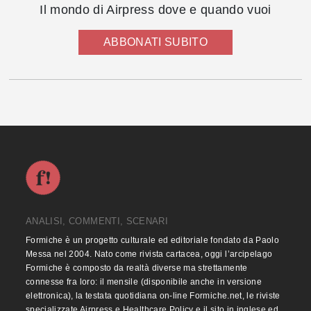
Il mondo di Airpress dove e quando vuoi
ABBONATI SUBITO
ANALISI, COMMENTI, SCENARI
Formiche è un progetto culturale ed editoriale fondato da Paolo
Messa nel 2004. Nato come rivista cartacea, oggi l’arcipelago
Formiche è composto da realtà diverse ma strettamente
connesse fra loro: il mensile (disponibile anche in versione
elettronica), la testata quotidiana on-line Formiche.net, le riviste
specializzate Airpress e Healthcare Policy e il sito in inglese ed