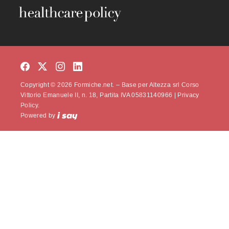
Copyright © 2026 Formiche.net. – Base per Altezza srl Corso
Vittorio Emanuele II, n. 18, Partita IVA 05831140966 |
Privacy
Policy.
Powered by