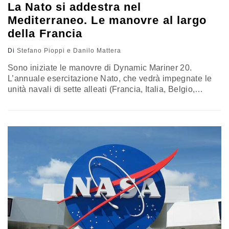
La Nato si addestra nel
Mediterraneo. Le manovre al largo
della Francia
Di
Stefano Pioppi e Danilo Mattera
Sono iniziate le manovre di Dynamic Mariner 20.
L’annuale esercitazione Nato, che vedrà impegnate le
unità navali di sette alleati (Francia, Italia, Belgio,
Grecia, Olanda, Spagna e Stati Uniti) si svolgono a
largo delle coste di Tolone, nel sud della Francia.
Lontana delle acque agitate del Mediterraneo orientale,
la collaborazione tra Francia, Italia e Grecia potrebbe
veicolare un messaggio per…