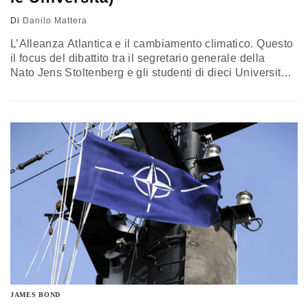
Di
Danilo Mattera
L’Alleanza Atlantica e il cambiamento climatico. Questo
il focus del dibattito tra il segretario generale della
Nato Jens Stoltenberg e gli studenti di dieci Università
di altrettanti Paesi. Nel suo discorso, l’ex inviato
speciale per il cambiamento climatico delle Nazioni
Unite ha sottolineato come sia necessario creare un
consenso interno alla Nato riguardo queste tematiche
così importanti per il futuro dell’Alleanza.…
JAMES BOND