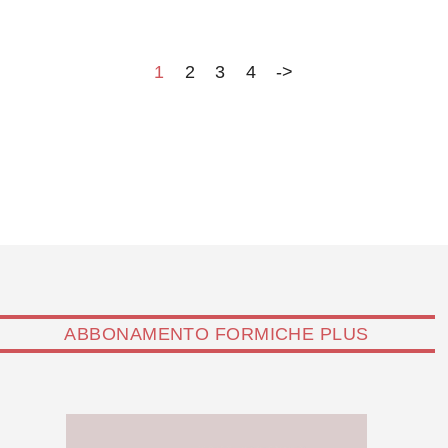
Israele, quest'anno tutto in modalità virtuale a causa
della pandemia. Tra i protagonisti del dibattito Paola
Pisano, ministro per l’Innovazione…
1
2
3
4
->
ABBONAMENTO FORMICHE PLUS