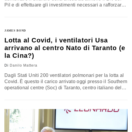
Pil e di effettuare gli investimenti necessari a rafforzare
le loro capacità, proprio come stiamo facendo con le
nostre Forze armate". È l'ultima di una serie di richieste
pervenute al Vecchio continente da Washington, questa
targata Mark Esper, capo…
JAMES BOND
Lotta al Covid, i ventilatori Usa
arrivano al centro Nato di Taranto (e
la Cina?)
Di
Danilo Mattera
Dagli Stati Uniti 200 ventilatori polmonari per la lotta al
Covid. È questo il carico arrivato oggi presso il Southern
operational centre (Soc) di Taranto, centro italiano della
Nato Support and procurement agency (Nspa), la
struttura dell'Alleanza che da mesi si sta occupando di
reperire e coordinare tutto il materiale necessario per far
fronte alla pandemia. Sebbene colpiti da un’ondata di
contagi che…