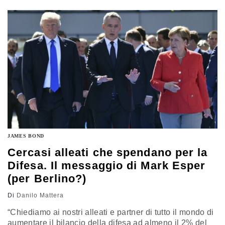
sul bisogno di sviluppare nuove tecnologie che siano in
grado di assicurare la supremazia sul campo di
battaglia. In questo…
JAMES BOND
Cercasi alleati che spendano per la
Difesa. Il messaggio di Mark Esper
(per Berlino?)
Di
Danilo Mattera
“Chiediamo ai nostri alleati e partner di tutto il mondo di
aumentare il bilancio della difesa ad almeno il 2% del