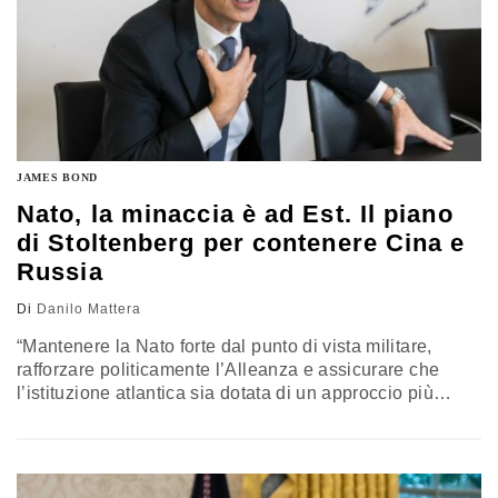
JAMES BOND
Nato, la minaccia è ad Est. Il piano
di Stoltenberg per contenere Cina e
Russia
Di
Danilo Mattera
“Mantenere la Nato forte dal punto di vista militare,
rafforzare politicamente l’Alleanza e assicurare che
l’istituzione atlantica sia dotata di un approccio più
globale”, capace cioè di affrontare l'ascesa cinese e la
rinnovata sfida russa, tra Bielorussia e caso Navalny. È
la sintesi della riflessione strategica Nato2030 siglata
Jens Stoltenberg, il segretario generale ieri protagonista