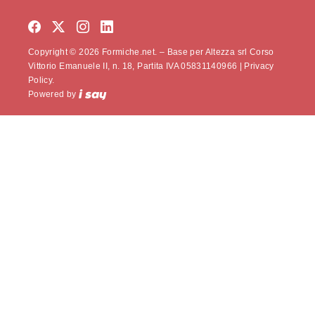
Copyright © 2026 Formiche.net. – Base per Altezza srl Corso
Vittorio Emanuele II, n. 18, Partita IVA 05831140966 |
Privacy
Policy.
Powered by