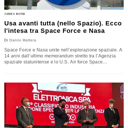
JAMES BOND
Usa avanti tutta (nello Spazio). Ecco
l'intesa tra Space Force e Nasa
Di
Danilo Mattera
Space Force e Nasa unite nell’esplorazione spaziale. A
14 anni dall’ultimo memorandum stretto tra l’Agenzia
spaziale statunitense e lo U.S. Air force Space
Command, la neonata forza spaziale Usa comandata
dal generale John “Jay” Raymond e l’agenzia civile
guidata Jim Bridenstine hanno raggiunto un’intesa che
getta le fondamenta per la loro collaborazione nello
spazio extra-atmosferico. L’accordo, di cui si è…