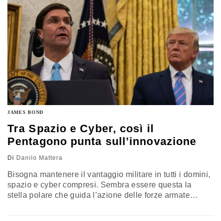
del forum organizzato dal Center…
JAMES BOND
Tra Spazio e Cyber, così il
Pentagono punta sull’innovazione
Di
Danilo Mattera
Bisogna mantenere il vantaggio militare in tutti i domini,
spazio e cyber compresi. Sembra essere questa la
stella polare che guida l’azione delle forze armate
statunitensi in questi ultimi mesi, spinta anche
dall’accento posto dal capo del Pentagono Mark Esper