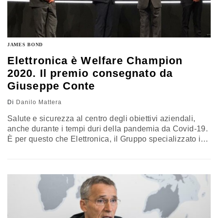
JAMES BOND
Elettronica è Welfare Champion
2020. Il premio consegnato da
Giuseppe Conte
Di
Danilo Mattera
Salute e sicurezza al centro degli obiettivi aziendali,
anche durante i tempi duri della pandemia da Covid-19.
È per questo che Elettronica, il Gruppo specializzato in
electronic warfare guidato da Enzo Benigni, ha ricevuto
oggi il premio di "Welfare Champion 2020", prima
classificata nella categoria "industria". A consegnarlo il
presidente del Consiglio Giuseppe Conte, ospite
d'onore della presentazione a Roma…