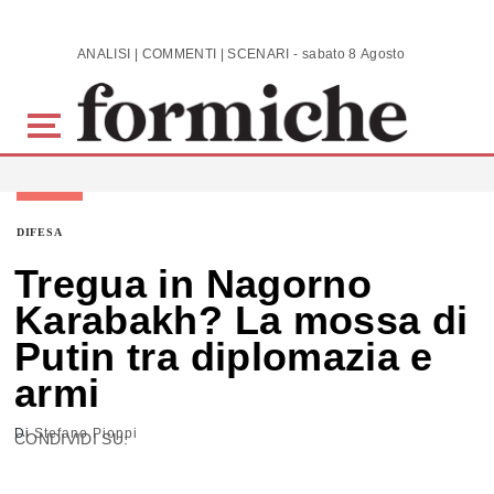
Skip to main content
ANALISI | COMMENTI | SCENARI - sabato 8 Agosto 2026
DIFESA
Tregua in Nagorno
Karabakh? La mossa di
Putin tra diplomazia e
armi
Di
Stefano Pioppi
CONDIVIDI SU: