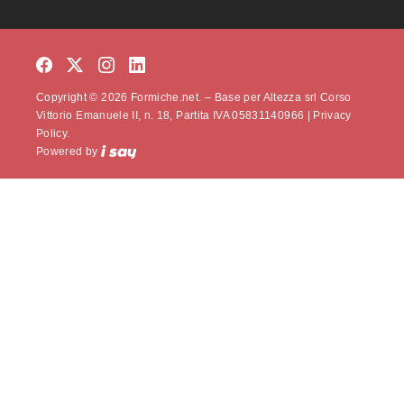
Copyright © 2026 Formiche.net. – Base per Altezza srl Corso
Vittorio Emanuele II, n. 18, Partita IVA 05831140966 |
Privacy
Policy.
Powered by