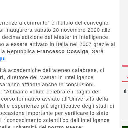
perienze a confronto” è il titolo del convegno
 si inaugurerà sabato 28 novembre 2020 alle
la decima edizione del Master in Intelligence
mo a essere attivato in Italia nel 2007 grazie al
lla Repubblica
Francesco Cossiga
. Sarà
qui
.
orità accademiche dell’ateneo calabrese, ci
ri
, direttore del Master in Intelligence
i saranno affidate anche le conclusioni.
I
a: “Abbiamo voluto celebrare il taglio del
corso formativo avviato all’Università della
lle esperienze più significative degli studi di
occasione importante per verificare lo stato
il riconoscimento scientifico dell’intelligence
nelle università del nostro Paese”.