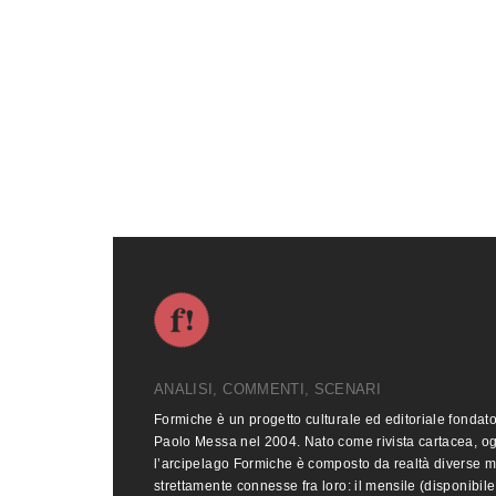
ANALISI, COMMENTI, SCENARI
Formiche è un progetto culturale ed editoriale fondat
Paolo Messa nel 2004. Nato come rivista cartacea, o
l’arcipelago Formiche è composto da realtà diverse 
strettamente connesse fra loro: il mensile (disponibile