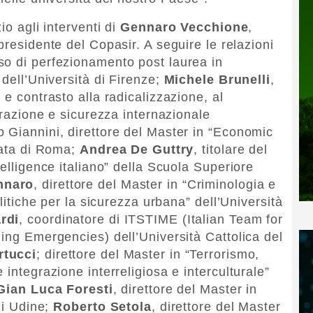
io agli interventi di
Gennaro Vecchione
,
 presidente del Copasir. A seguire le relazioni
rso di perfezionamento post laurea in
 dell’Università di Firenze;
Michele Brunelli
,
 e contrasto alla radicalizzazione, al
egrazione e sicurezza internazionale
 Giannini, direttore del Master in “Economic
gata di Roma;
Andrea De Guttry
, titolare del
telligence italiano” della Scuola Superiore
nnaro
, direttore del Master in “Criminologia e
olitiche per la sicurezza urbana” dell’Università
rdi
, coordinatore di ITSTIME (Italian Team for
ging Emergencies) dell’Università Cattolica del
rtucci
; direttore del Master in “Terrorismo,
 integrazione interreligiosa e interculturale”
Gian Luca Foresti
, direttore del Master in
di Udine;
Roberto Setola
, direttore del Master