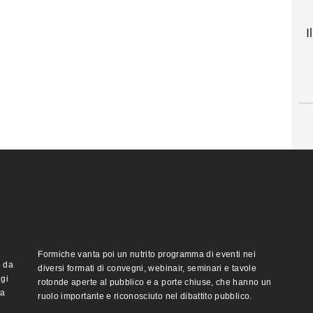
I
Formiche vanta poi un nutrito programma di eventi nei
o da
diversi formati di convegni, webinair, seminari e tavole
ggi
rotonde aperte al pubblico e a porte chiuse, che hanno un
ma
ruolo importante e riconosciuto nel dibattito pubblico.