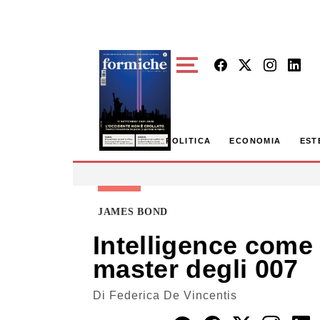
Skip to main content
POLITICA
ECONOMIA
EST
JAMES BOND
Intelligence come 
master degli 007
Di
Federica De Vincentis