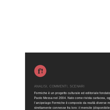
ANALISI, COMMENTI, SCENARI
Formiche è un progetto culturale ed editoriale fondat
Paolo Messa nel 2004. Nato come rivista cartacea, o
l’arcipelago Formiche è composto da realtà diverse 
strettamente connesse fra loro: il mensile (disponibile