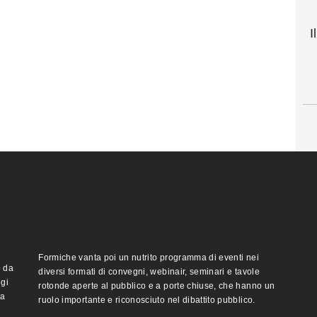
I
Formiche vanta poi un nutrito programma di eventi nei
o da
diversi formati di convegni, webinair, seminari e tavole
ggi
rotonde aperte al pubblico e a porte chiuse, che hanno un
ma
ruolo importante e riconosciuto nel dibattito pubblico.