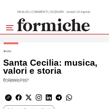
Skip to main content
ANALISI | COMMENTI | SCENARI - lunedì 10 Agosto 2026
BLOG
Santa Cecilia: musica,
valori e storia
Di
Giorgio Girelli
CONDIVIDI SU: