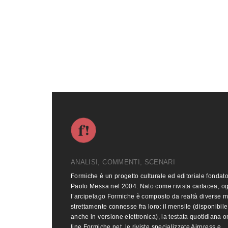
ANALISI, COMMENTI, SCENARI
Formiche è un progetto culturale ed editoriale fondat
Paolo Messa nel 2004. Nato come rivista cartacea, o
l’arcipelago Formiche è composto da realtà diverse 
strettamente connesse fra loro: il mensile (disponibile
anche in versione elettronica), la testata quotidiana o
line Formiche.net, le riviste specializzate Airpress e