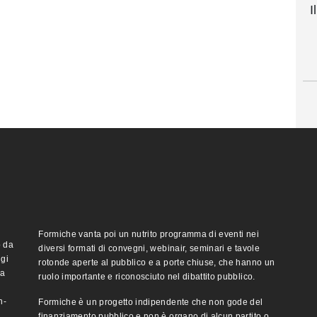
I
Formiche vanta poi un nutrito programma di eventi nei
o da
diversi formati di convegni, webinair, seminari e tavole
ggi
rotonde aperte al pubblico e a porte chiuse, che hanno un
ma
ruolo importante e riconosciuto nel dibattito pubblico.
n-
Formiche è un progetto indipendente che non gode del
finanziamento pubblico e non è organo di alcun partito o