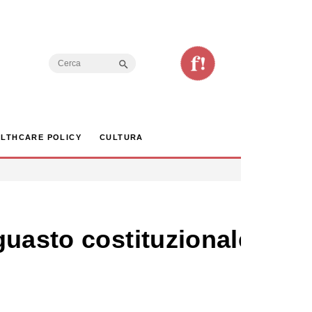
Search Button
Search
for:
LTHCARE POLICY
CULTURA
guasto costituzionale