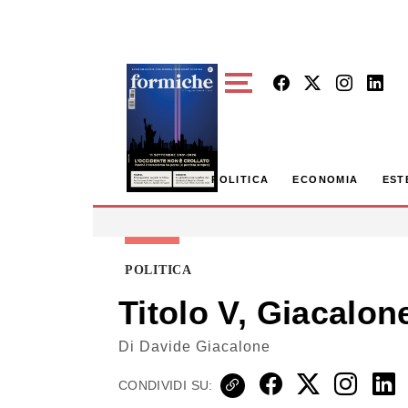
Skip to main content
POLITICA
ECONOMIA
EST
POLITICA
Titolo V, Giacalo
Di
Davide Giacalone
CONDIVIDI SU: