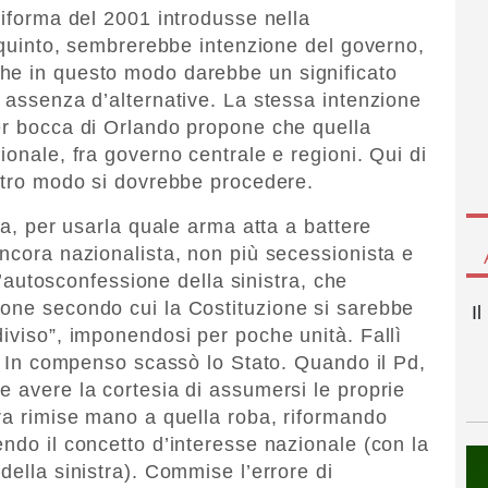
riforma del 2001 introdusse nella
o quinto, sembrerebbe intenzione del governo,
he in questo modo darebbe un significato
r assenza d’alternative. La stessa intenzione
er bocca di Orlando propone che quella
ionale, fra governo centrale e regioni. Qui di
altro modo si dovrebbe procedere.
ra, per usarla quale arma atta a battere
ancora nazionalista, non più secessionista e
 l’autosconfessione della sinistra, che
ione secondo cui la Costituzione si sarebbe
I
diviso”, imponendosi per poche unità. Fallì
i. In compenso scassò lo Stato. Quando il Pd,
e avere la cortesia di assumersi le proprie
tra rimise mano a quella roba, riformando
ndo il concetto d’interesse nazionale (con la
della sinistra). Commise l’errore di