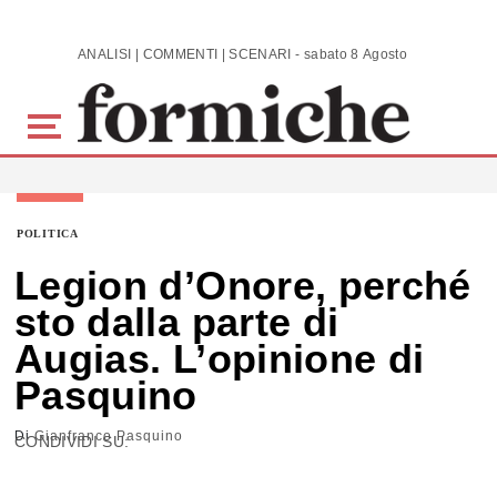
Skip to main content
ANALISI | COMMENTI | SCENARI - sabato 8 Agosto 2026
POLITICA
Legion d’Onore, perché
sto dalla parte di
Augias. L’opinione di
Pasquino
Di
Gianfranco Pasquino
CONDIVIDI SU: