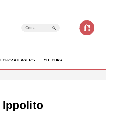
Search Button
Search
for:
LTHCARE POLICY
CULTURA
 Ippolito