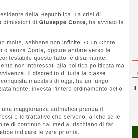
residente della Repubblica. La crisi di
e dimissioni di
Giuseppe Conte
, ha avviato la
ono molte, sebbene non infinite. O un Conte
on o senza Conte, oppure andare verso le
ncontestabile questo fatto, è disarmante,
ente non interessati alla politica politicata ma
vivenza. Il discredito di tutta la classe
na conquista macabra di oggi, ha un lungo
I
atamente, investa l’intero ordinamento dello
di una maggioranza aritmetica prenda il
essi e le trattative che servono, anche se le
ibite di continuo dai media, rischiano di far
ebbe indicare le vere priorità.