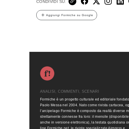
CONDIVIDI SU:
Aggiungi Formiche su Google
ANALISI, COMMENTI, SCENARI
Formiche è un progetto culturale ed editoriale fondat
Paolo Messa nel 2004. Nato come rivista cartacea, o
l’arcipelago Formiche è composto da realtà diverse 
strettamente connesse fra loro: il mensile (disponibile
anche in versione elettronica), la testata quotidiana o
line Formiche.net, le riviste specializzate Airpress e