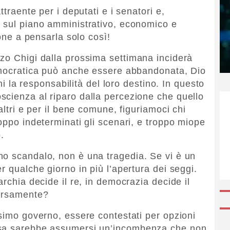
ttraente per i deputati e i senatori e,
a sul piano amministrativo, economico e
ione a pensarla solo così!
zo Chigi dalla prossima settimana inciderà
democratica può anche essere abbandonata, Dio
ini la responsabilità del loro destino. In questo
cienza al riparo dalla percezione che quello
altri e per il bene comune, figuriamoci chi
oppo indeterminati gli scenari, e troppo miope
.
no scandalo, non è una tragedia. Se vi è un
r qualche giorno in più l’apertura dei seggi.
archia decide il re, in democrazia decide il
versamente?
ssimo governo, essere contestati per opzioni
osa sarebbe assumersi un’incombenza che non