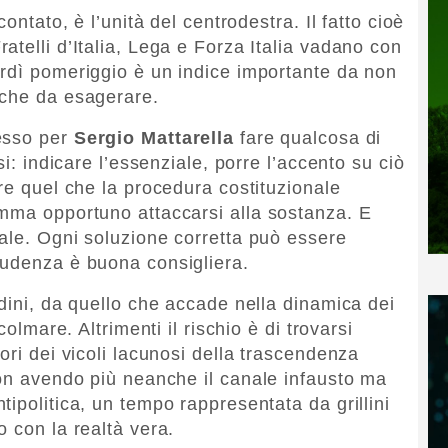
ontato, è l’unità del centrodestra. Il fatto cioè
telli d’Italia, Lega e Forza Italia vadano con
rdì pomeriggio è un indice importante da non
nche da esagerare.
esso per
Sergio Mattarella
fare qualcosa di
si: indicare l’essenziale, porre l’accento su ciò
re quel che la procedura costituzionale
omma opportuno attaccarsi alla sostanza. E
ale. Ogni soluzione corretta può essere
rudenza è buona consigliera.
dini, da quello che accade nella dinamica dei
colmare. Altrimenti il rischio è di trovarsi
ori dei vicoli lacunosi della trascendenza
non avendo più neanche il canale infausto ma
ipolitica, un tempo rappresentata da grillini
 con la realtà vera.