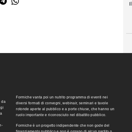
I
Formiche vanta poi un nutrito programma di eventi nei
o da
diversi formati di convegni, webinair, seminari e tavole
ggi
rotonde aperte al pubblico e a porte chiuse, che hanno un
ma
ruolo importante e riconosciuto nel dibattito pubblico.
n-
Formiche è un progetto indipendente che non gode del
finanziamento pubblico e non è organo di alcun partito o