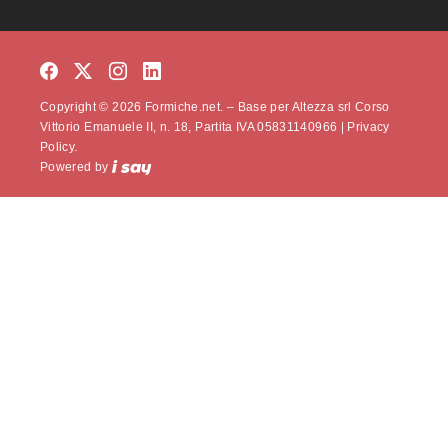
Copyright © 2026 Formiche.net. – Base per Altezza srl Corso
Vittorio Emanuele II, n. 18, Partita IVA 05831140966 |
Privacy
Policy.
Powered by