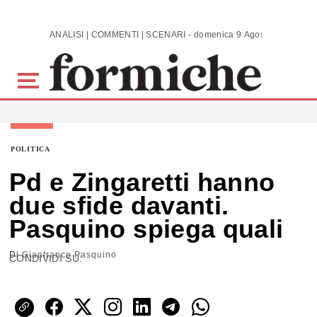
Skip to main content
ANALISI | COMMENTI | SCENARI - domenica 9 Agosto 2026
POLITICA
Pd e Zingaretti hanno
due sfide davanti.
Pasquino spiega quali
Di
Gianfranco Pasquino
CONDIVIDI SU: