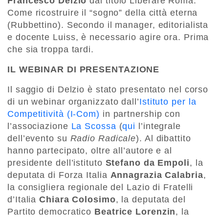
Francesco Delzio
dal titolo Liberare Roma.
Come ricostruire il “sogno” della città eterna
(Rubbettino). Secondo il manager, editorialista
e docente Luiss, è necessario agire ora. Prima
che sia troppa tardi.
IL WEBINAR DI PRESENTAZIONE
Il saggio di Delzio è stato presentato nel corso
di un webinar organizzato dall’
Istituto per la
Competitività (I-Com)
in partnership con
l’associazione
La Scossa
(
qui
l’integrale
dell’evento su
Radio Radicale
). Al dibattito
hanno partecipato, oltre all’autore e al
presidente dell’istituto
Stefano da Empoli
, la
deputata di Forza Italia
Annagrazia Calabria
,
la consigliera regionale del Lazio di Fratelli
d’Italia
Chiara Colosimo
, la deputata del
Partito democratico
Beatrice Lorenzin
, la