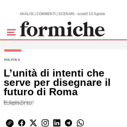
Skip to main content
ANALISI | COMMENTI | SCENARI - lunedì 10 Agosto 2026
POLITICA
L’unità di intenti che
serve per disegnare il
futuro di Roma
Di
Giulia Palocci
CONDIVIDI SU: